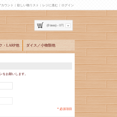
アカウント
欲しい物リスト
レジに進む
ログイン
(0 item) -
0円
・LARP他
ダイス／小物類他
ンをお願いします。
* 必須項目