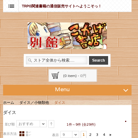
TRPG関連書籍の通信販売サイトへようこそっ！
(0 item) -
0円
Menu
ホーム
ダイス／小物類他
ダイス
ダイス
おすすめ
並び順
1件～9件 (全29件)
表示方法:
9
1
2
3
4
表示