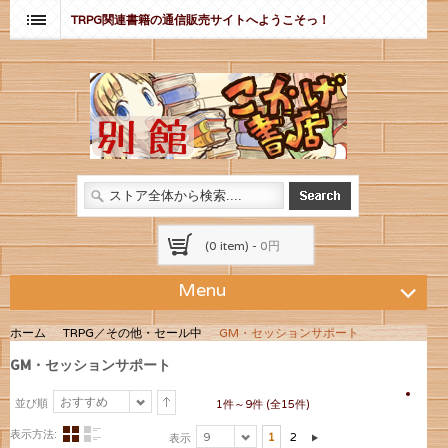
TRPG関連書籍の通信販売サイトへようこそっ！
(0 item) -
0円
Menu
ホーム
TRPG／その他・セール中
GM・セッションサポート
GM・セッションサポート
おすすめ
並び順
1件～9件 (全15件)
表示方法:
9
1
2
表示