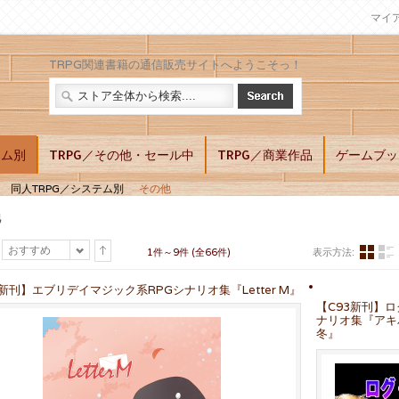
マイ
TRPG関連書籍の通信販売サイトへようこそっ！
テム別
TRPG／その他・セール中
TRPG／商業作品
ゲームブッ
同人TRPG／システム別
その他
他
おすすめ
1件～9件 (全66件)
表示方法:
0新刊】エブリデイマジック系RPGシナリオ集『Letter M』
【C93新刊】ロ
ナリオ集『アキ
冬』