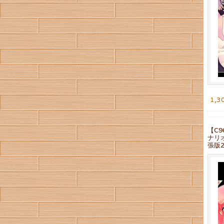
1,3
【C
ナリ
張版2