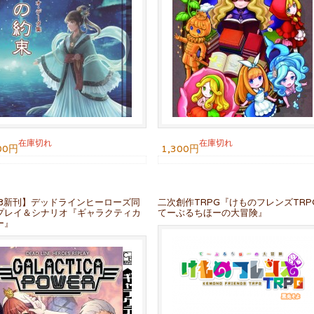
在庫切れ
在庫切れ
00円
1,300円
93新刊】デッドラインヒーローズ同
二次創作TRPG『けものフレンズTRP
プレイ＆シナリオ『ギャラクティカ
てーぶるちほーの大冒険』
ー』