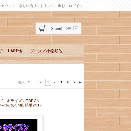
アカウント
欲しい物リスト
レジに進む
ログイン
(0 item) -
0円
ク・LARP他
ダイス／小物類他
9
1
2
3
4
5
表示
グ・ホライズンTRPGシ
バの街のGM出張版2017