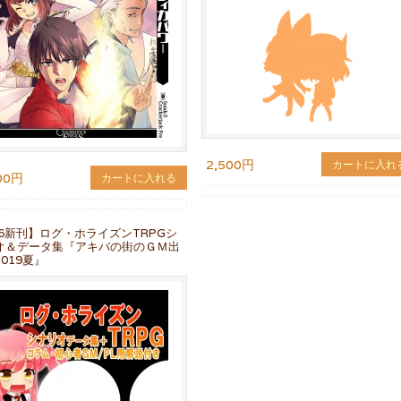
2,500円
カートに入れ
00円
カートに入れる
96新刊】ログ・ホライズンTRPGシ
オ＆データ集『アキバの街のＧＭ出
019夏』