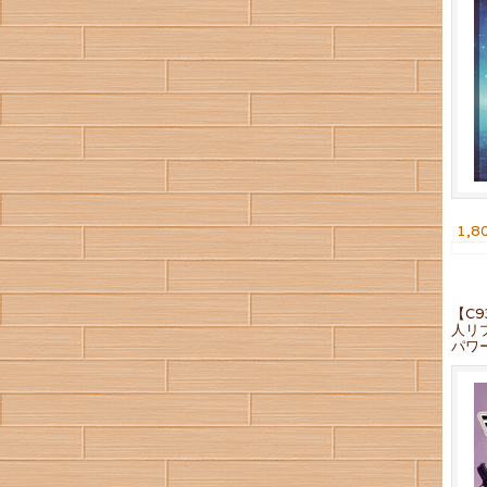
1,8
【C
人リ
パワ