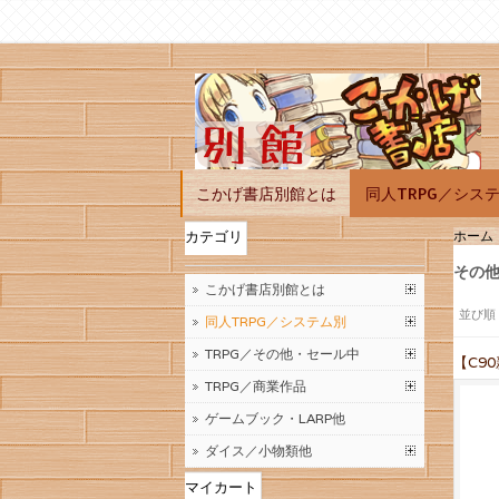
こかげ書店別館とは
同人TRPG／シス
ホーム
カテゴリ
その
こかげ書店別館とは
並び順
同人TRPG／システム別
TRPG／その他・セール中
【C9
TRPG／商業作品
ゲームブック・LARP他
ダイス／小物類他
マイカート