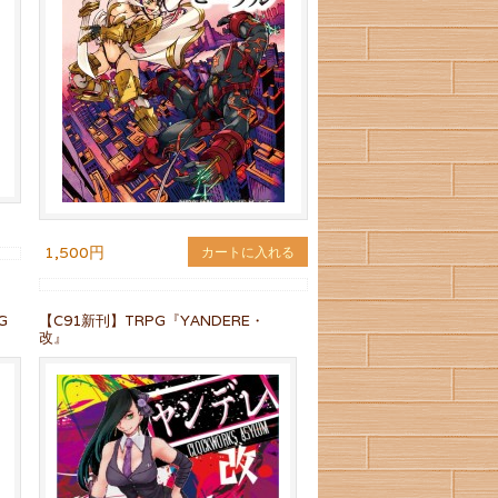
1,500円
カートに入れる
G
【C91新刊】TRPG『YANDERE・
改』