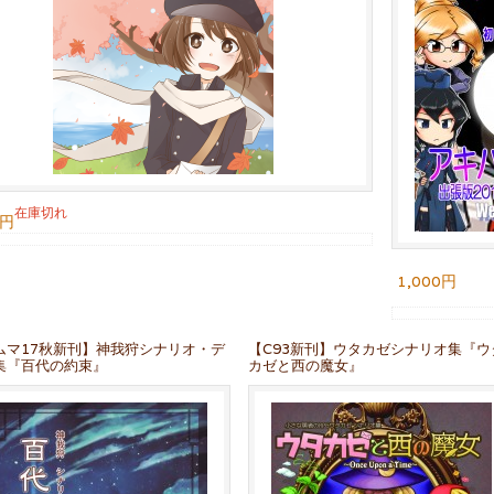
在庫切れ
0円
1,000円
ムマ17秋新刊】神我狩シナリオ・デ
【C93新刊】ウタカゼシナリオ集『ウ
集『百代の約束』
カゼと西の魔女』