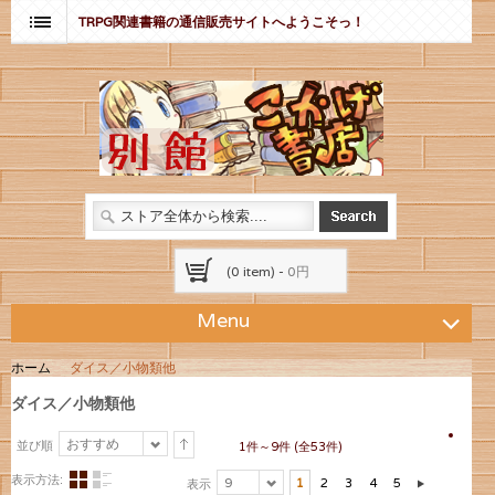
TRPG関連書籍の通信販売サイトへようこそっ！
(0 item) -
0円
Menu
ホーム
ダイス／小物類他
ダイス／小物類他
おすすめ
並び順
1件～9件 (全53件)
表示方法:
9
1
2
3
4
5
表示