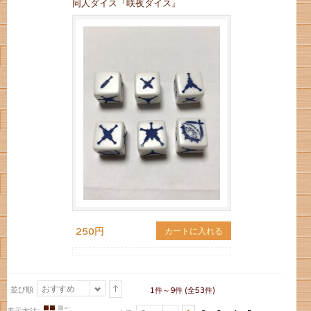
同人ダイス『咲夜ダイス』
250円
カートに入れる
おすすめ
並び順
1件～9件 (全53件)