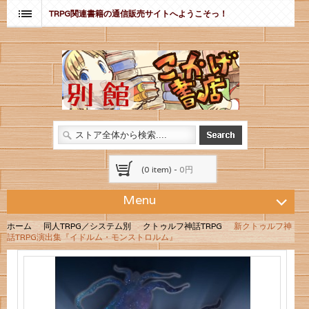
TRPG関連書籍の通信販売サイトへようこそっ！
(0 item) -
0円
Menu
ホーム
同人TRPG／システム別
クトゥルフ神話TRPG
新クトゥルフ神
話TRPG演出集『イドルム・モンストロルム』