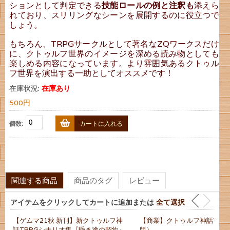
ションとして判定できる
技能ロールの例と注釈も
添えら
れており、スリリングなシーンを展開するのに役立つで
しょう。
もちろん、TRPGサークルとして著名なZQワークスだけ
に、クトゥルフ世界のイメージを深める読み物としても
楽しめる内容になっています。より雰囲気あるクトゥル
フ世界を演出する一助としてオススメです！
在庫状況:
在庫あり
500円
個数:
カートに入れる
関連する商品
商品のタグ
レビュー
アイテムをクリックしてカートに追加または
全て選択
【ゲムマ21秋 新刊】新クトゥルフ神
【商業】クトゥルフ神話TRP
話TRPGシナリオ集『昏き途の契約』
版）