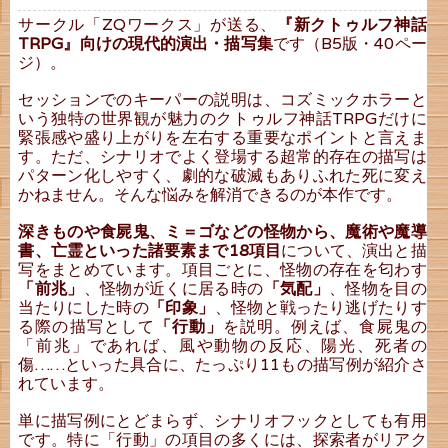
サークル「ZQワークス」が送る、
『新クトゥルフ神話
TRPG』向けの現代的演出・描写集
です（B5版・40ペー
ジ）。
セッションでのキーパーの説明は、コズミックホラーと
いう独特の世界観が魅力のクトゥルフ神話TRPGだけに
緊張感や盛り上がりを左右する重要なポイントと言えま
す。ただ、シナリオでよく登場する超常的存在の描写は
パターン化しやすく、劇的な破滅もありふれた死に変え
かねません。そんな悩みを解消できるのが本作です。
深きものや食屍鬼、ミ＝ゴなどの怪物から、魔術や魔導
書、亡霊といった諸要素まで18項目
について、演出と描
写をまとめています。項目ごとに、怪物の存在を匂わす
「前兆」
、怪物が近くに居る時の
「気配」
、怪物を目の
当たりにした時の
「印象」
、怪物と戦ったり逃げたりす
る際の描写として
「行動」
を説明。例えば、食屍鬼の
「前兆」であれば、風や動物の反応、陽光、死者の
傷……といった具合に、たっぷり11もの描写例が紹介さ
れています。
単に描写例にとどまらず、シナリオフックとしても有用
です。特に「行動」の項目の多くには、探索者がリアク