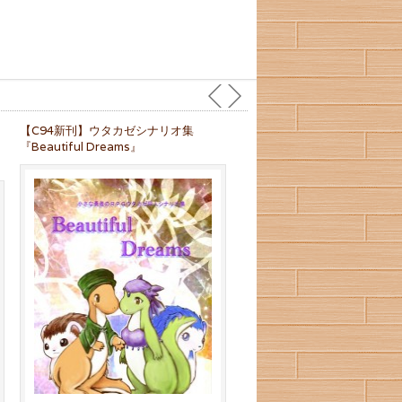
【C94新刊】ウタカゼシナリオ集
『Beautiful Dreams』