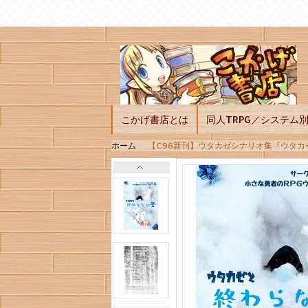
こかげ書店とは
同人TRPG／システム
ホーム
【C96新刊】ウタカゼシナリオ集『ウタカゼと終