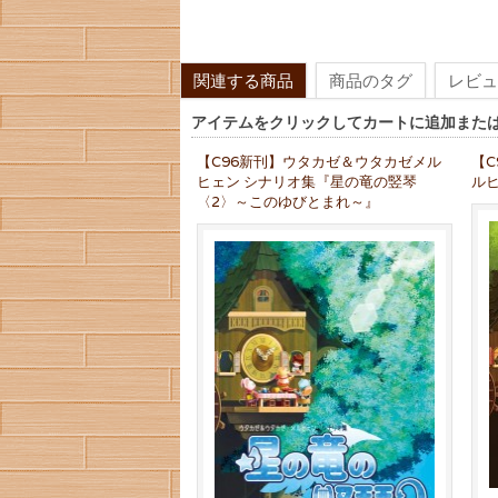
関連する商品
商品のタグ
レビュ
アイテムをクリックしてカートに追加また
【C96新刊】ウタカゼ＆ウタカゼメル
【
ヒェン シナリオ集『星の竜の竪琴
ル
〈2〉～このゆびとまれ～』