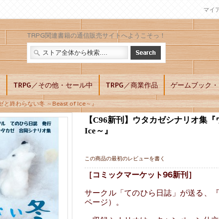
マイ
TRPG関連書籍の通信販売サイトへようこそっ！
別
TRPG／その他・セール中
TRPG／商業作品
ゲームブック・L
わらない冬 ～Beast of Ice～』
【C96新刊】ウタカゼシナリオ集『ウタ
Ice～』
この商品の最初のレビューを書く
［コミックマーケット96新刊］
サークル「てのひら日誌」が送る、『
ページ）。