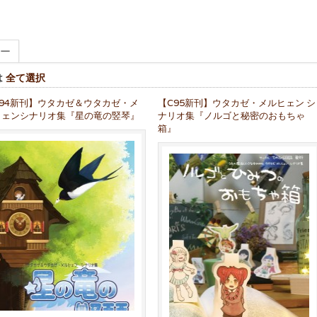
ー
は
全て選択
C94新刊】ウタカゼ＆ウタカゼ・メ
【C95新刊】ウタカゼ・メルヒェン シ
ヒェンシナリオ集『星の竜の竪琴』
ナリオ集『ノルゴと秘密のおもちゃ
箱』