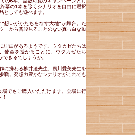
ての6本。話数可変のキャンペーンとし
終幕の1本を除くシナリオを自由に選択
品としても遊べます。
“想いがかたちをなす大地”が舞台。た
ク」から普段見ることのない真っ白な動
に理由があるようです。ウタカゼたちは
、使命を授かることに。ウタカゼたち
とができるでしょうか。
作に携わる柳井遼先生、廣川愛美先生を
参戦。発想力豊かなシナリオがこれでも
会場でもご購入いただけます。会場に行
へ！