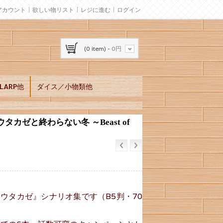
アカウント
欲しい物リスト
レジに進む
ログイン
(0 item) -
0円
ARP他
ダイス／小物類他
カゼと終わらない冬 ～Beast of
ウタカゼ』シナリオ集です（B5判・70