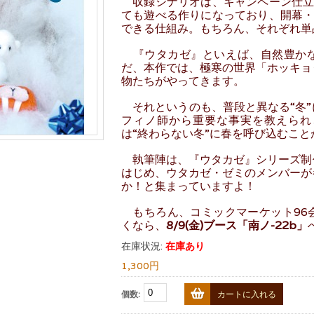
収録シナリオは、キャンペーン仕立
ても遊べる作りになっており、開幕・
できる仕組み。もちろん、それぞれ単
『ウタカゼ』といえば、自然豊かな
だ、本作では、極寒の世界「ホッキョ
物たちがやってきます。
それというのも、普段と異なる“冬”
フィノ師から重要な事実を教えられ
は“終わらない冬”に春を呼び込むこ
執筆陣は、『ウタカゼ』シリーズ制
はじめ、ウタカゼ・ゼミのメンバーが
か！と集まっていますよ！
もちろん、コミックマーケット96
くなら、
8/9(金)ブース「南ノ-22b」
在庫状況:
在庫あり
1,300円
個数:
カートに入れる