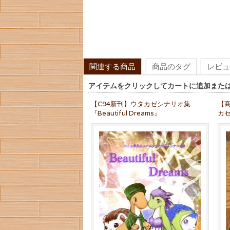
関連する商品
商品のタグ
レビュ
アイテムをクリックしてカートに追加また
【C94新刊】ウタカゼシナリオ集
【
『Beautiful Dreams』
カ