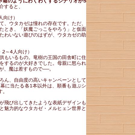
ゃ箱のようにわくわくするシナリオが5
介すると、
4人向け）
て、ウタカゼは憧れの存在です。ただ、
たとき、「妖魔ごっこをやろう」と仮面
たわいない遊びのはずが、ウタカゼの助
・2～4人向け）
供もいるもの。竜樹の王国の田舎町に住
をするのが大好きでした。母親に怒られ
が、魔は差すもので──。
ろん、自由度の高いキャンペーンとして
幕に当たる各1本以外は、順番も遊ぶシ
す。
が飛び出してきたような表紙デザインも
と魅力的なウタカゼ・メルヒェン世界と