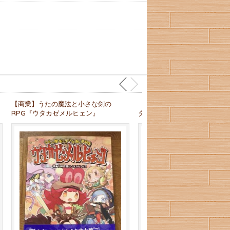
【商業】うたの魔法と小さな剣の
【C93新刊】ウタカゼシナリ
RPG『ウタカゼメルヒェン』
タカゼと西の魔女』