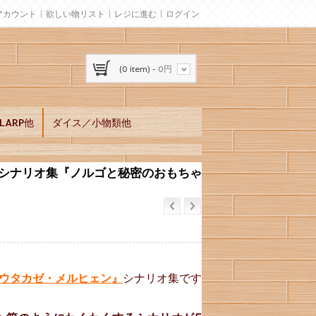
アカウント
欲しい物リスト
レジに進む
ログイン
(0 item) -
0円
ARP他
ダイス／小物類他
 シナリオ集『ノルゴと秘密のおもちゃ
ウタカゼ・メルヒェン』
シナリオ集です