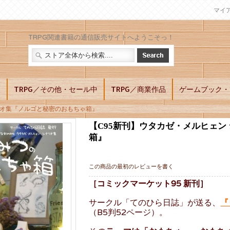
マイ
TRPG関連書籍の通信販売サイトへようこそっ！
別
TRPG／その他・セール中
TRPG／商業作品
ゲームブック・L
リオ集『ノルゴと秘密のおもちゃ箱』
【C95新刊】ウタカゼ・メルヒェン
箱』
この商品の最初のレビューを書く
［コミックマーケット95 新刊］
サークル「てのひら日誌」が送る、
『
（B5判52ページ）。