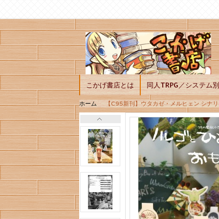
こかげ書店とは
同人TRPG／システム
ホーム
【C95新刊】ウタカゼ・メルヒェン シナ