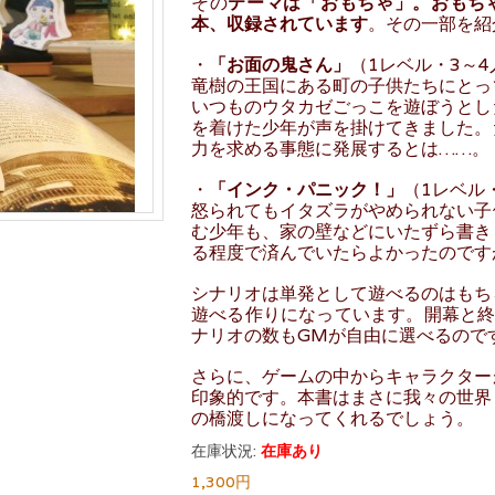
その
テーマは「おもちゃ」。おもち
本、収録されています
。その一部を紹
・
「お面の鬼さん」
（1レベル・3～
竜樹の王国にある町の子供たちにとっ
いつものウタカゼごっこを遊ぼうとし
を着けた少年が声を掛けてきました。
力を求める事態に発展するとは……。
・
「インク・パニック！」
（1レベル
怒られてもイタズラがやめられない子
む少年も、家の壁などにいたずら書き
る程度で済んでいたらよかったのです
シナリオは単発として遊べるのはもち
遊べる作りになっています。開幕と終
ナリオの数もGMが自由に選べるので
さらに、ゲームの中からキャラクター
印象的です。本書はまさに我々の世界
の橋渡しになってくれるでしょう。
在庫状況:
在庫あり
1,300円