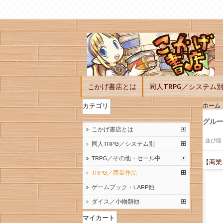
こかげ書店とは
同人TRPG／システム
ホーム
カテゴリ
グルー
こかげ書店とは
並び順
同人TRPG／システム別
TRPG／その他・セール中
【商業
TRPG／商業作品
ゲームブック・LARP他
ダイス／小物類他
マイカート