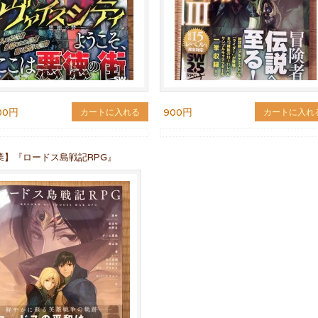
00円
900円
カートに入れる
カートに入れ
業】『ロードス島戦記RPG』