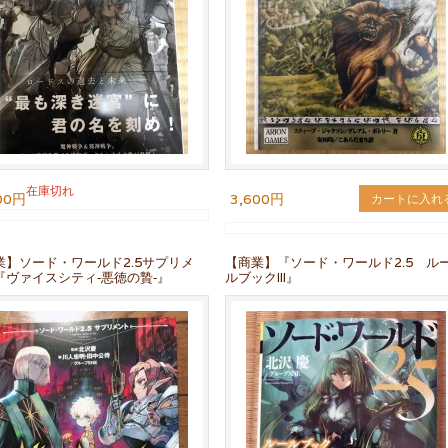
在庫切れ
00円
3,600円
カートに入れ
業】ソード・ワールド2.5サプリメ
【商業】『ソード・ワールド2.5 ル
『ヴァイスシティ‐悪徳の贄‐』
ルブックIII』