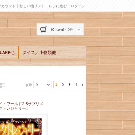
アカウント
欲しい物リスト
レジに進む
ログイン
(0 item) -
0円
ARP他
ダイス／小物類他
9
1
2
3
4
表示
ド・ワールド2.5サプリメ
クトレジャリー』