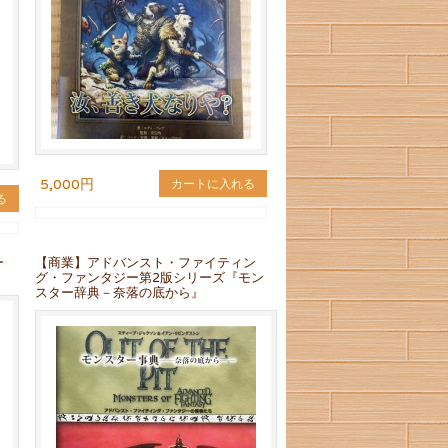
5,000円
カートに入れる
る
ー
【商業】アドバンスト・ファイティン
グ・ファンタジー第2版シリーズ『モン
スター辞典－奈落の底から』