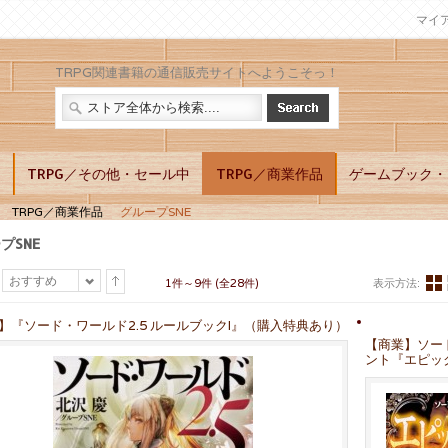
マイ
TRPG関連書籍の通信販売サイトへようこそっ！
別
TRPG／その他・セール中
TRPG／商業作品
ゲームブック・L
TRPG／商業作品
グループSNE
プSNE
おすすめ
1件～9件 (全28件)
表示方法:
】『ソード・ワールド2.5 ルールブックI』（購入特典あり）
【商業】ソー
ント『エピッ