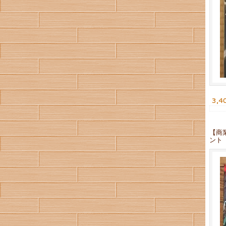
3,4
【商
ント