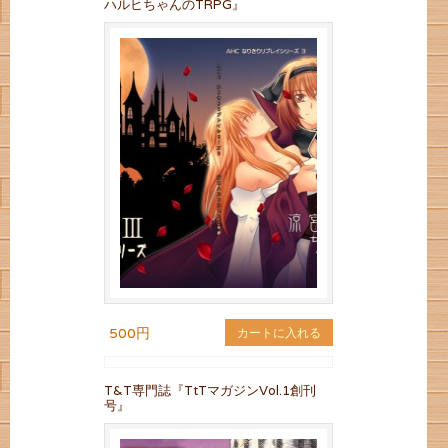
ハルヒちゃんのTRPG』
500円
カートに入れる
T&T専門誌『TtTマガジンVol.1創刊
号』