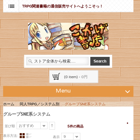
TRPG関連書籍の通信販売サイトへようこそっ！
(0 item) -
0円
Menu
ホーム
同人TRPG／システム別
グループSNE系システム
グループSNE系システム
おすすめ
並び順
5件の商品
表示方法:
9
表示