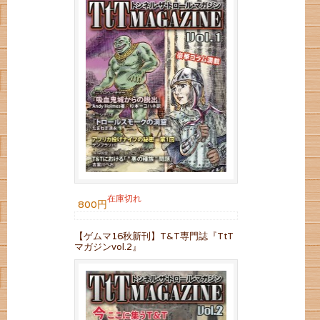
在庫切れ
800円
【ゲムマ16秋新刊】T&T専門誌『TtT
マガジンvol.2』