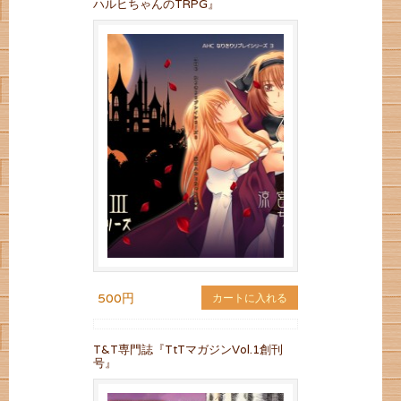
ハルヒちゃんのTRPG』
500円
カートに入れる
T&T専門誌『TtTマガジンVol.1創刊
号』