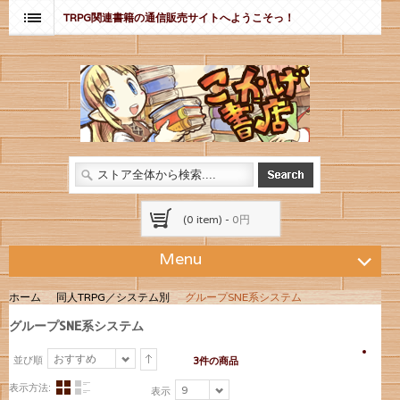
TRPG関連書籍の通信販売サイトへようこそっ！
(0 item) -
0円
Menu
ホーム
同人TRPG／システム別
グループSNE系システム
グループSNE系システム
おすすめ
並び順
3件の商品
表示方法:
9
表示