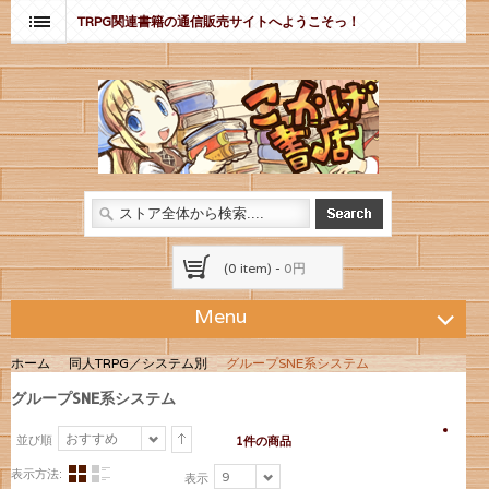
TRPG関連書籍の通信販売サイトへようこそっ！
(0 item) -
0円
Menu
ホーム
同人TRPG／システム別
グループSNE系システム
グループSNE系システム
おすすめ
並び順
1件の商品
表示方法:
9
表示