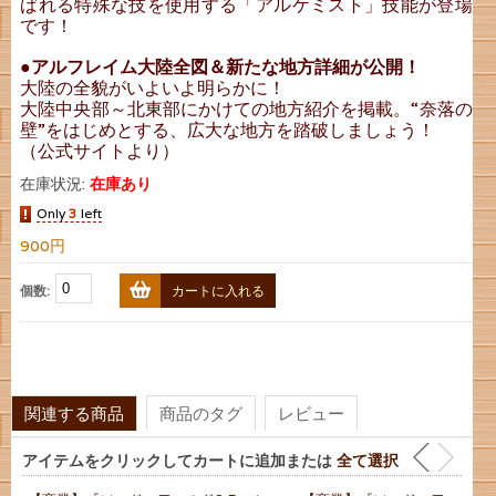
ばれる特殊な技を使用する「アルケミスト」技能が登場
です！
●アルフレイム大陸全図＆新たな地方詳細が公開！
大陸の全貌がいよいよ明らかに！
大陸中央部～北東部にかけての地方紹介を掲載。“奈落の
壁”をはじめとする、広大な地方を踏破しましょう！
（公式サイトより）
在庫状況:
在庫あり
Only
3
left
900円
個数:
カートに入れる
関連する商品
商品のタグ
レビュー
アイテムをクリックしてカートに追加または
全て選択