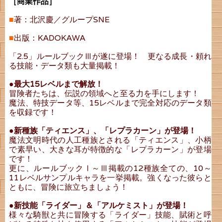
［商業作品］
■
著：北沢慶／グループSNE
■
出版：KADOKAWA
「2.5」ルールブックⅢが遂に登場！ 更なる成長・頼れ
る技能・データ類も大量掲載！
●最大15レベルまで解放！
冒険者たちは、伝説の領域へと至る力を手にします！
魔法、特技データ等、15レベルまで完全対応のデータ類
を収録です！
●新種族「ティエンス」、「レプラカーン」が登場！
魔法文明時代の人工種族とされる「ティエンス」、小柄
で素早い、大きな耳が特徴的な「レプラカーン」が登場
です！
更に、ルールブックⅠ～Ⅲ掲載の12種族全ての、10～
11レベルサンプルキャラを一挙掲載。強くなった彼らと
ともに、冒険に旅立ちましょう！
●新技能「ライダー」＆「アルケミスト」が登場！
様々な騎獣と共に冒険する「ライダー」技能、賦術と呼