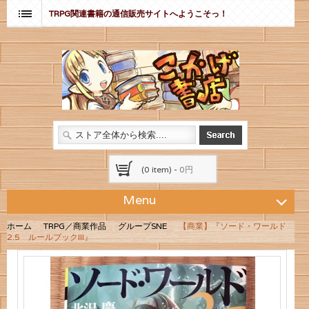
TRPG関連書籍の通信販売サイトへようこそっ！
(0 item) -
0円
Menu
ホーム
TRPG／商業作品
グループSNE
【商業】『ソード・ワールド
2.5 ルールブックIII』