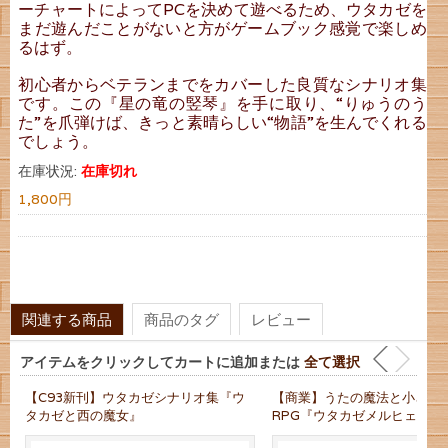
ーチャートによってPCを決めて遊べるため、ウタカゼを
まだ遊んだことがないと方がゲームブック感覚で楽しめ
るはず。
初心者からベテランまでをカバーした良質なシナリオ集
です。この『星の竜の竪琴』を手に取り、“りゅうのう
た”を爪弾けば、きっと素晴らしい“物語”を生んでくれる
でしょう。
在庫状況:
在庫切れ
1,800円
関連する商品
商品のタグ
レビュー
アイテムをクリックしてカートに追加または
全て選択
【C93新刊】ウタカゼシナリオ集『ウ
【商業】うたの魔法と小さな
タカゼと西の魔女』
RPG『ウタカゼメルヒェン』