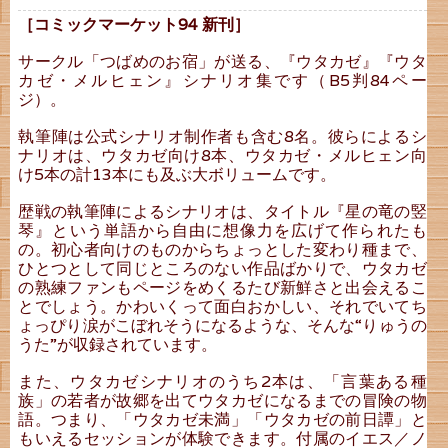
［コミックマーケット94 新刊］
サークル「つばめのお宿」が送る、『ウタカゼ』『ウタ
カゼ・メルヒェン』シナリオ集です（B5判84ペー
ジ）。
執筆陣は公式シナリオ制作者も含む8名。彼らによるシ
ナリオは、ウタカゼ向け8本、ウタカゼ・メルヒェン向
け5本の計13本にも及ぶ大ボリュームです。
歴戦の執筆陣によるシナリオは、タイトル『星の竜の竪
琴』という単語から自由に想像力を広げて作られたも
の。初心者向けのものからちょっとした変わり種まで、
ひとつとして同じところのない作品ばかりで、ウタカゼ
の熟練ファンもページをめくるたび新鮮さと出会えるこ
とでしょう。かわいくって面白おかしい、それでいてち
ょっぴり涙がこぼれそうになるような、そんな“りゅうの
うた”が収録されています。
また、ウタカゼシナリオのうち2本は、「言葉ある種
族」の若者が故郷を出てウタカゼになるまでの冒険の物
語。つまり、「ウタカゼ未満」「ウタカゼの前日譚」と
もいえるセッションが体験できます。付属のイエス／ノ