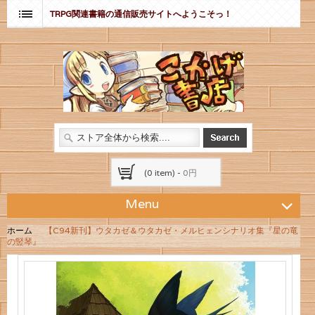
TRPG関連書籍の通信販売サイトへようこそっ！
(0 item) -
0円
Menu
ホーム
【C94新刊】ウタカゼ＆ウタカゼ・メルヒェンシナリオ集『星の竜
の竪琴』