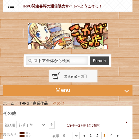
TRPG関連書籍の通信販売サイトへようこそっ！
(0 item) -
0円
Menu
ホーム
TRPG／商業作品
その他
その他
おすすめ
並び順
19件～27件 (全36件)
表示方法:
9
1
2
3
4
表示