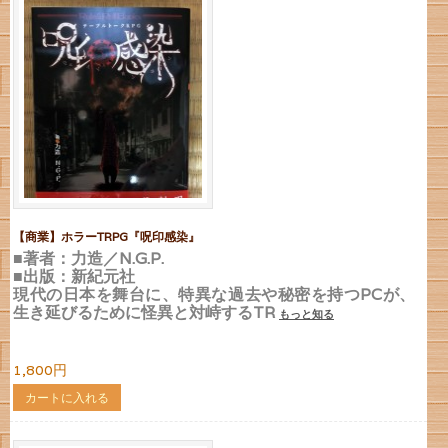
【商業】ホラーTRPG『呪印感染』
■著者：力造／N.G.P.
■出版：新紀元社
現代の日本を舞台に、特異な過去や秘密を持つPCが、
生き延びるために怪異と対峙するTR
もっと知る
1,800円
カートに入れる