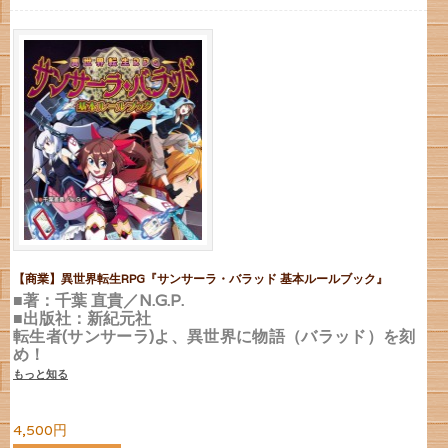
【商業】異世界転生RPG『サンサーラ・バラッド 基本ルールブック』
■著：千葉 直貴／N.G.P.
■出版社：新紀元社
転生者(サンサーラ)よ、異世界に物語（バラッド）を刻
め！
もっと知る
4,500円