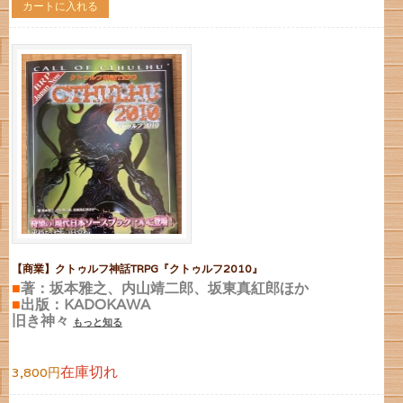
カートに入れる
【商業】クトゥルフ神話TRPG『クトゥルフ2010』
■
著：坂本雅之、内山靖二郎、坂東真紅郎ほか
■
出版：KADOKAWA
旧き神々
もっと知る
在庫切れ
3,800円