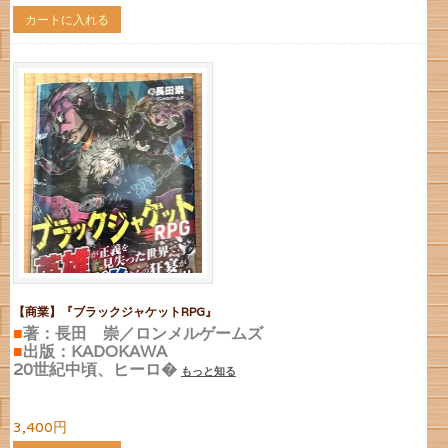
カートに入れる
【商業】『ブラックジャケットRPG』
■
著：長田 崇／ロンメルゲームズ
■
出版：KADOKAWA
20世紀中頃、ヒーロ�
もっと知る
3,400円