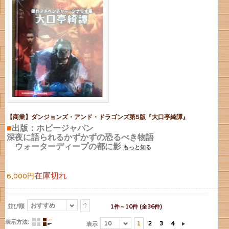
【商業】ダンジョンズ・アンド・ドラゴンズ第5版『大口亭綺譚』
■
出版：ホビージャパン
深夜に語られるかずかずの恐るべき物語
ウォーターディープの都に影
もっと知る
在庫切れ
6,000円
おすすめ
並び順
1件～10件 (全36件)
表示方法:
10
1
2
3
4
表示