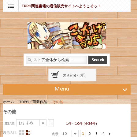
TRPG関連書籍の通信販売サイトへようこそっ！
(0 item) -
0円
Menu
ホーム
TRPG／商業作品
その他
その他
おすすめ
並び順
1件～10件 (全36件)
表示方法:
10
1
2
3
4
表示