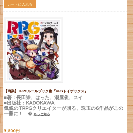
カートに入れる
【商業】TRPGルールブック集『RPGトイボックス』
■著：長田崇、はった、潮屋俊、スイ
■出版社：KADOKAWA
気鋭のTRPGクリエイターが贈る、珠玉の6作品がこの
一冊に！ �
もっと知る
3,600円