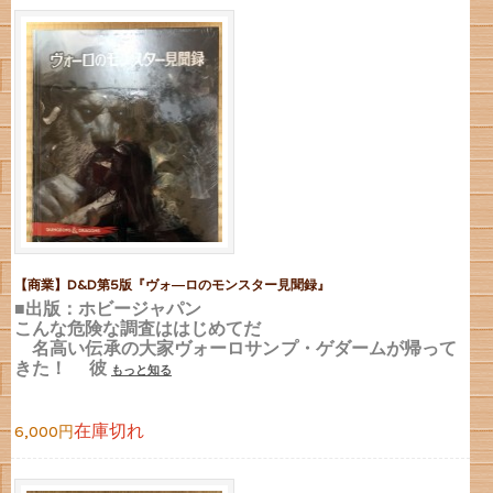
【商業】D&D第5版『ヴォ―ロのモンスター見聞録』
■出版：ホビージャパン
こんな危険な調査ははじめてだ
名高い伝承の大家ヴォーロサンプ・ゲダームが帰って
きた！ 彼
もっと知る
在庫切れ
6,000円