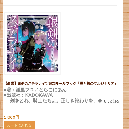
【商業】銀剣のステラナイツ追加ルールブック『霧と桜のマルジナリア』
■著：瀧里フユ／どらこにあん
■出版社：KADOKAWA
──剣をとれ、騎士たちよ。正しき終わりを、�
もっと知る
1,800円
カートに入れる