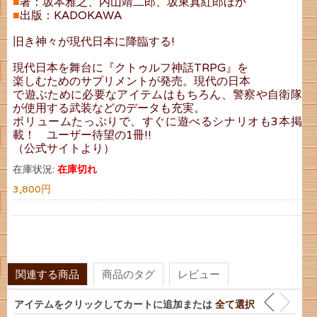
■
著：坂本雅之、内山靖二郎、坂東真紅郎ほか
■
出版：KADOKAWA
旧き神々が現代日本に降臨する!
現代日本を舞台に『クトゥルフ神話TRPG』を
楽しむためのサプリメントが発売。現代の日本
で遊ぶために必要なアイテムはもちろん、警察や自衛隊
が使用する武装などのデータも充実。
ボリュームたっぷりで、すぐに遊べるシナリオも3本掲
載！ ユーザー待望の1冊!!
（公式サイトより）
在庫状況:
在庫切れ
3,800円
関連する商品
商品のタグ
レビュー
アイテムをクリックしてカートに追加または
全て選択