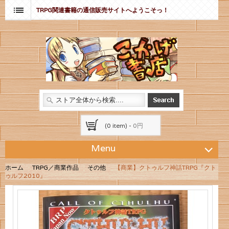
TRPG関連書籍の通信販売サイトへようこそっ！
(0 item) -
0円
Menu
ホーム
TRPG／商業作品
その他
【商業】クトゥルフ神話TRPG『クト
ゥルフ2010』