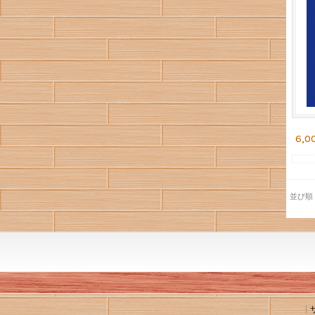
6,0
並び順