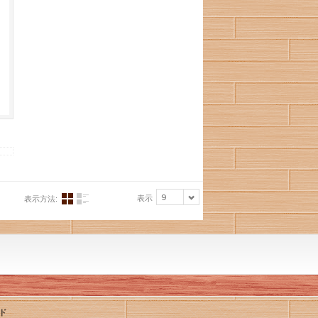
9
表示
表示方法:
ド