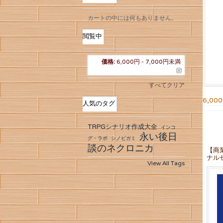
カートの中には何もありません。
閲覧中
価格:
6,000円 - 7,000円未満
すべてクリア
6,00
人気のタグ
TRPGシナリオ作成大全
インコ
永い後日
グ・ラボ
シノビガミ
談のネクロニカ
【商
ナル
View All Tags