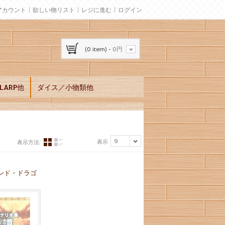
アカウント
欲しい物リスト
レジに進む
ログイン
(0 item) -
0円
ARP他
ダイス／小物類他
9
表示
表示方法:
ンド・ドラゴ