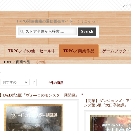
マイ
TRPG関連書籍の通信販売サイトへようこそっ！
別
TRPG／その他・セール中
TRPG／商業作品
ゲームブック・L
TRPG／商業作品
その他
他
おすすめ
4件の商品
】D&D第5版『ヴォ―ロのモンスター見聞録』
【商業】ダンジョンズ・ア
ンズ第5版『大口亭綺譚』