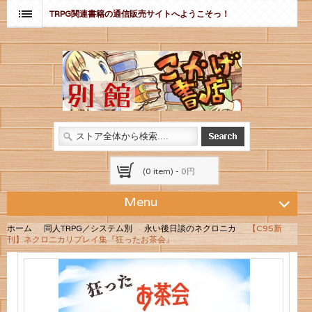
TRPG関連書籍の通信販売サイトへようこそっ！
(0 item) -
0円
Menu
ホーム
同人TRPG／システム別
永い後日談のネクロニカ
【C95新
刊】ネクロニカリプレイ集『狂ったお茶会』