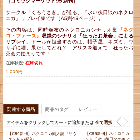
［コミックマーケット95 新刊］
サークル「くろうさぎ」が送る、『永い後日談のネクロ
ニカ』リプレイ集です（A5判48ページ）。
その内容は、同時頒布のネクロニカシナリオ集
『ネク
ロ・ファース』
収録のシナリオ「狂ったお茶会」による
リプレイ
。ドールが担当するのは、帽子屋、ネズミ、ウ
サギに猫、果たしてどれ？ アリスを迎えて、狂ったお
茶会の始まりです！
在庫状況:
在庫切れ
1,000円
関連する商品
商品のタグ
レビュー
アイテムをクリックしてカートに追加または
全て選択
【C94新刊】ネクロニカ同人誌『サヴ
【C95新刊】ネクロニカ同人
ァント人権論』
ント『永い後日談のボノボニ