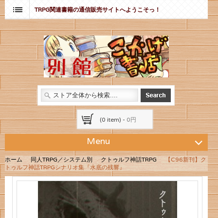
TRPG関連書籍の通信販売サイトへようこそっ！
(0 item) -
0円
Menu
ホーム
同人TRPG／システム別
クトゥルフ神話TRPG
【C96新刊】ク
トゥルフ神話TRPGシナリオ集『水底の残響』