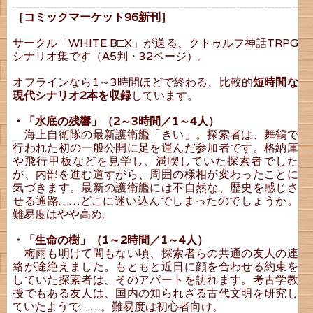
［コミックマーケット96新刊］
サークル「WHITE B□X」が送る、クトゥルフ神話TRPG
シナリオ集です（A5判・32ページ）。
オフラインなら1～3時間ほどで終わる、比較的
短時間な
現代シナリオ2本を収録
しています。
・「水底の残響」（2～3時間／1～4人）
海上自衛隊の最新護衛艦「きい」。探索者は、舞鶴で
行われた初の一般公開に足を運んだ参加者です。格納庫
や飛行甲板などを見学し、満喫していた探索者でした
が、内部を進む道すがら、周囲の様相が変わったことに
気づきます。最新の護衛艦には不自然な、歴史を感じさ
せる通路……どこに迷い込んでしまったのでしょうか。
難易度はやや高め。
・「生命の樹」（1～2時間／1～4人）
梅雨も明けて間もない頃、探索者らの共通の友人の連
絡が途絶えました。もともと近日に顔を合わせる約束を
していた探索者は、そのアパートを訪れます。考古学教
授でもある友人は、国内の知られざる古代文明を研究し
ていたようで……。難易度は初心者向け。