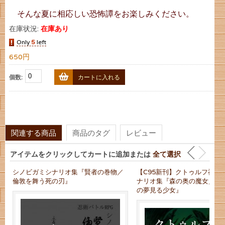
そんな夏に相応しい恐怖譚をお楽しみください。
在庫状況:
在庫あり
Only
5
left
650円
個数:
カートに入れる
関連する商品
商品のタグ
レビュー
アイテムをクリックしてカートに追加または
全て選択
シノビガミシナリオ集『賢者の巻物／
【C95新刊】クトゥルフ神話T
倫敦を舞う死の刃』
ナリオ集『森の奥の魔女／宇
の夢見る少女』