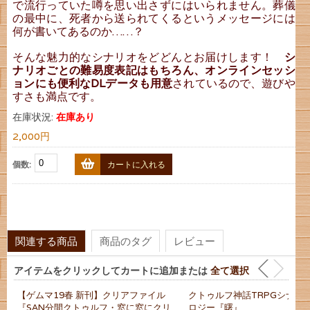
で流行っていた噂を思い出さずにはいられません。葬儀
の最中に、死者から送られてくるというメッセージには
何が書いてあるのか……？
そんな魅力的なシナリオをどどんとお届けします！
シ
ナリオごとの難易度表記はもちろん、オンラインセッシ
ョンにも便利なDLデータも用意
されているので、遊びや
すさも満点です。
在庫状況:
在庫あり
2,000円
個数:
カートに入れる
関連する商品
商品のタグ
レビュー
アイテムをクリックしてカートに追加または
全て選択
【ゲムマ19春 新刊】クリアファイル
クトゥルフ神話TRPGシナリ
『SAN分間クトゥルフ・窓に窓にクリ
ロジー『曙』