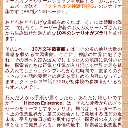
ゲームカフェやゲームショップを展開する「ぶんぶんゲ
ームズ」が送る、
『クトゥルフ神話TRPG』
のシナリオ
集です（B5判／140ページ）。
おどろおどろしげな表紙をめくれば、そこには禁断の呪
文──ではなく、ユーザー密着のぶんぶんゲームズさんだ
から生み出せた魅力的な
10本のシナリオがズラリ
と並び
ます。
その1本、
「10万文字図書館」
は、その名の通り大量の
書籍を収める大図書館。ここに、神話の世界に魅了さ
れ、その奥へと踏み込んでしまった人の痕跡に気付いた
時、探索者たちは正気と狂気が入り混じる世界に足を踏
み入れてしまう。シンプルながら短時間で、数多くのク
トゥルフ神話的要素との邂逅を楽しめる内容になってい
ます。クトゥルフ神話TRPGが初体験の参加者がいるな
らオススメです。
死んだ人から手紙が届くしたら、あなたは嬉しいです
か？
「Hidden Existence」
は、そんな死者からのメッ
セージをテーマとするシナリオ。舞台は、インターネッ
ト上の仮想世界が、第二の社会として発展するほどの近
未来。平凡な毎日が繰り返すはずが、探索者の友人が遺
体となって発見される。葬儀の最中、探索者は仮想世界