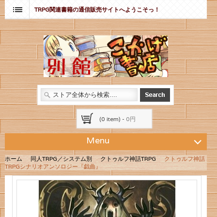
TRPG関連書籍の通信販売サイトへようこそっ！
(0 item) -
0円
Menu
ホーム
同人TRPG／システム別
クトゥルフ神話TRPG
クトゥルフ神話
TRPGシナリオアンソロジー『戯曲』