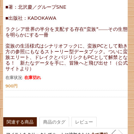
■著：北沢慶／グループSNE
■出版社：KADOKAWA
ラクシア世界の半分を支配する存在“蛮族”――その生態
を明らかにする一冊
蛮族の生活様式はシナリオフックに、蛮族PCとして動き
方の参照にもなるストーリー型データブック。ついに蛮
族エリート、ドレイクとバジリシクもPCとして解禁とな
る！ 新たなデータを手に、冒険へと飛び出せ！（公式
サイトより）
在庫状況:
在庫切れ
900円
関連する商品
商品のタグ
レビュー