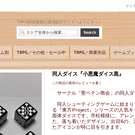
マイ
TRPG関連書籍の通信販売サイトへようこそっ！
テム別
TRPG／その他・セール中
TRPG／商業作品
ゲームブッ
同人ダイス『小悪魔ダイス黒』
この商品の最初のレビューを書く
サークル「聖ペテン商会」の同人ダ
同人シューティングゲームに始まり
る『東方Project』シリーズの人
面体ダイスです。市松模様に、アレン
た、落ち着いたデザイン。出目6の、
たアイコンが特に目を引きます。