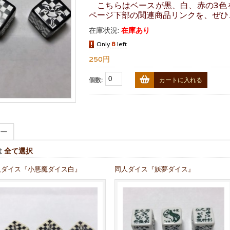
こちらはベースが黒、白、赤の3色
ページ下部の関連商品リンクを、ぜひ
在庫状況:
在庫あり
Only
8
left
250円
個数:
カートに入れる
ー
は
全て選択
人ダイス『小悪魔ダイス白』
同人ダイス『妖夢ダイス』