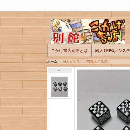
こかげ書店別館とは
同人TRPG／シス
ホーム
同人ダイス『小悪魔ダイス黒』