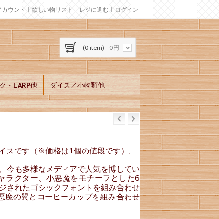
アカウント
欲しい物リスト
レジに進む
ログイン
(0 item) -
0円
ク・LARP他
ダイス／小物類他
イスです（※価格は1個の値段です）。
、今も多様なメディアで人気を博してい
気キャラクター、小悪魔をモチーフとした6
ジされたゴシックフォントを組み合わせ
悪魔の翼とコーヒーカップを組み合わせ