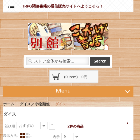
TRPG関連書籍の通信販売サイトへようこそっ！
(0 item) -
0円
Menu
ホーム
ダイス／小物類他
ダイス
ダイス
おすすめ
並び順
2件の商品
表示方法:
9
表示