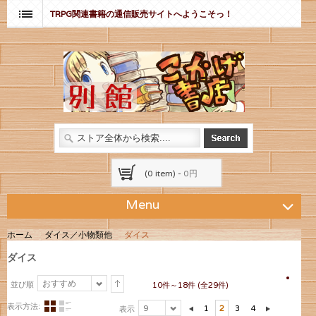
TRPG関連書籍の通信販売サイトへようこそっ！
(0 item) -
0円
Menu
ホーム
ダイス／小物類他
ダイス
ダイス
おすすめ
並び順
10件～18件 (全29件)
表示方法:
9
1
2
3
4
表示