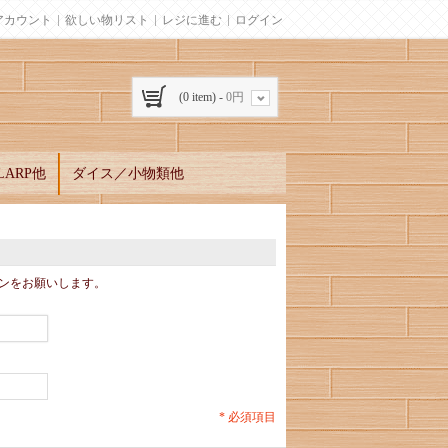
アカウント
欲しい物リスト
レジに進む
ログイン
(0 item) -
0円
ARP他
ダイス／小物類他
ンをお願いします。
* 必須項目