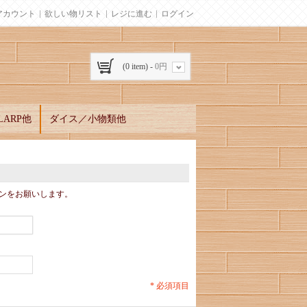
アカウント
欲しい物リスト
レジに進む
ログイン
(0 item) -
0円
ARP他
ダイス／小物類他
ンをお願いします。
* 必須項目