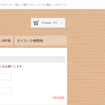
アカウント
欲しい物リスト
レジに進む
ログイン
(0 item) -
0円
ARP他
ダイス／小物類他
ンをお願いします。
* 必須項目