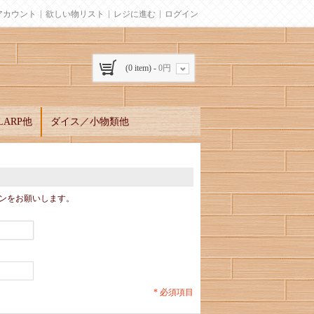
アカウント
欲しい物リスト
レジに進む
ログイン
(0 item) -
0円
ARP他
ダイス／小物類他
ンをお願いします。
* 必須項目