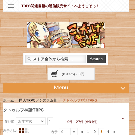
TRPG関連書籍の通信販売サイトへようこそっ！
(0 item) -
0円
Menu
ホーム
同人TRPG／システム別
クトゥルフ神話TRPG
クトゥルフ神話TRPG
おすすめ
並び順
19件～27件 (全34件)
表示方法:
9
1
2
3
4
表示