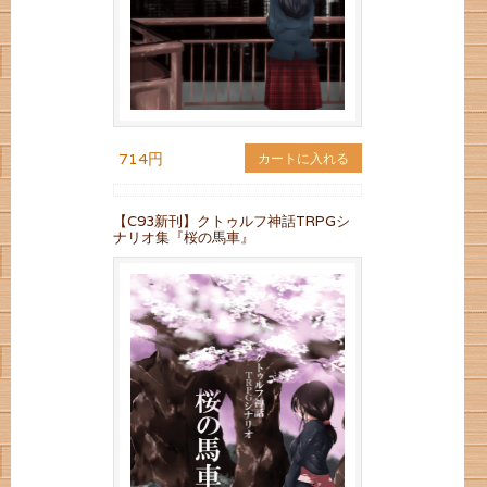
714円
カートに入れる
【C93新刊】クトゥルフ神話TRPGシ
ナリオ集『桜の馬車』