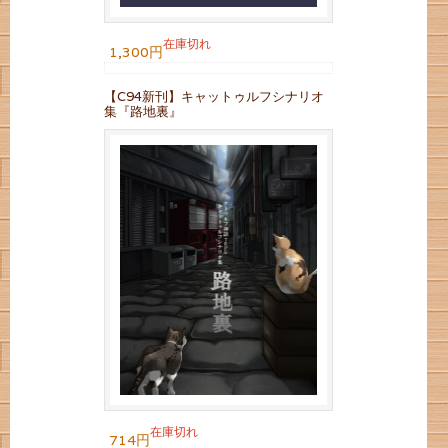
在庫切れ
1,300円
【C94新刊】キャットゥルフシナリオ
集『路地裏』
在庫切れ
714円