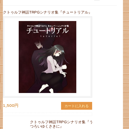
クトゥルフ神話TRPGシナリオ集『チュートリアル』
1,500円
カートに入れる
クトゥルフ神話TRPGシナリオ集『う
つろいゆくさきに』