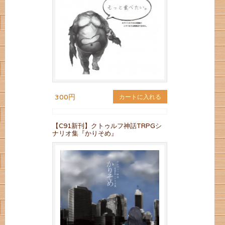
300円
カートに入れる
【C91新刊】クトゥルフ神話TRPGシ
ナリオ集『かりそめ』