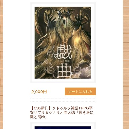
2,000円
カートに入れる
【C96新刊】クトゥルフ神話TRPG平
安サプリ＆シナリオ同人誌『冥き途に
朧と消ゆ』