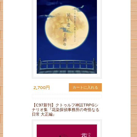
2,700円
カートに入れる
【C97新刊】クトゥルフ神話TRPGシ
ナリオ集『花染探偵事務所の奇怪なる
日常 大正編』