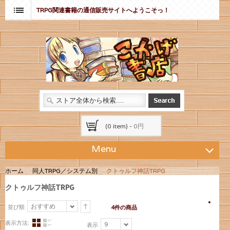
TRPG関連書籍の通信販売サイトへようこそっ！
(0 item) -
0円
Menu
ホーム
同人TRPG／システム別
クトゥルフ神話TRPG
クトゥルフ神話TRPG
おすすめ
並び順
4件の商品
表示方法:
9
表示