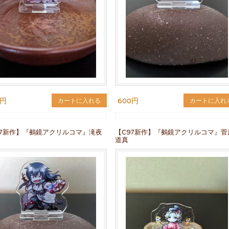
0円
600円
カートに入れる
カートに入れ
97新作】『鵺鏡アクリルコマ』滝夜
【C97新作】『鵺鏡アクリルコマ』菅
道真