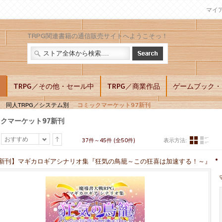
マイ
TRPG関連書籍の通信販売サイトへようこそっ！
別
TRPG／その他・セール中
TRPG／商業作品
ゲームブック・L
同人TRPG／システム別
コミックマーケット97新刊
クマーケット97新刊
おすすめ
37件～45件 (全50件)
表示方法:
7新刊】マギカロギアシナリオ集『狂気の鳥籠～この狂喜は加速する！～』