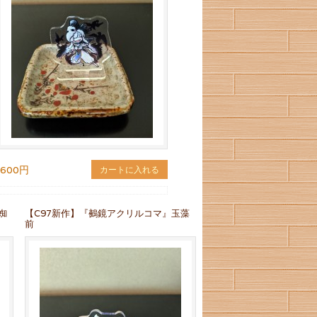
600円
カートに入れる
蜘
【C97新作】『鵺鏡アクリルコマ』玉藻
前