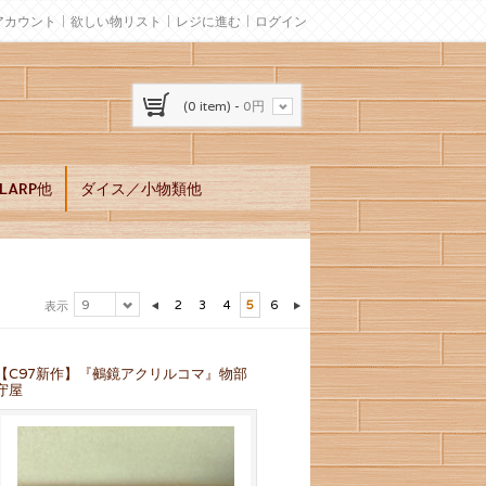
アカウント
欲しい物リスト
レジに進む
ログイン
(0 item) -
0円
ARP他
ダイス／小物類他
9
2
3
4
5
6
表示
【C97新作】『鵺鏡アクリルコマ』物部
守屋