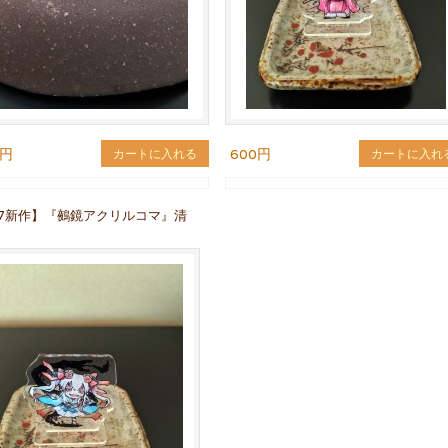
0円
600円
カートに入れる
カートに入れ
97新作】『鵺鏡アクリルコマ』清