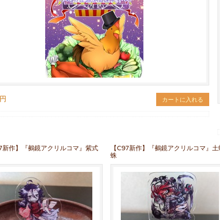
0円
カートに入れる
97新作】『鵺鏡アクリルコマ』紫式
【C97新作】『鵺鏡アクリルコマ』土
蛛