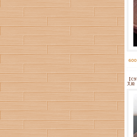
60
【C
叉姫