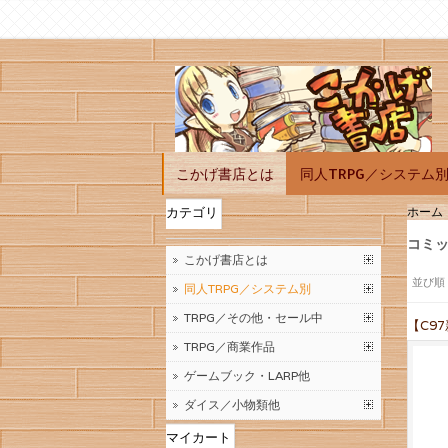
こかげ書店とは
同人TRPG／システム
ホーム
カテゴリ
コミッ
こかげ書店とは
並び順
同人TRPG／システム別
TRPG／その他・セール中
【C9
TRPG／商業作品
ゲームブック・LARP他
ダイス／小物類他
マイカート