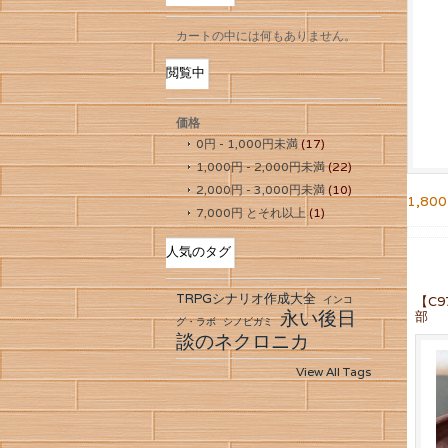
カートの中には何もありません。
閲覧中
価格
0円
-
1,000円
未満
(17)
1,000円
-
2,000円
未満
(22)
2,000円
-
3,000円
未満
(10)
1,80
7,000円
とそれ以上
(1)
人気のタグ
TRPGシナリオ作成大全
インコ
【C
永い後日
部
グ・ラボ
シノビガミ
談のネクロニカ
View All Tags