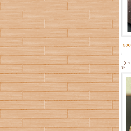
60
【C
姫