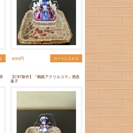
600円
る
カートに入れる
原
【C97新作】『鵺鏡アクリルコマ』酒呑
童子