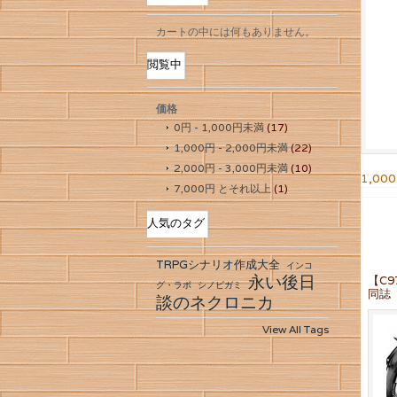
カートの中には何もありません。
閲覧中
価格
0円
-
1,000円
未満
(17)
1,000円
-
2,000円
未満
(22)
2,000円
-
3,000円
未満
(10)
1,00
7,000円
とそれ以上
(1)
人気のタグ
TRPGシナリオ作成大全
インコ
永い後日
【C
グ・ラボ
シノビガミ
同誌
談のネクロニカ
View All Tags