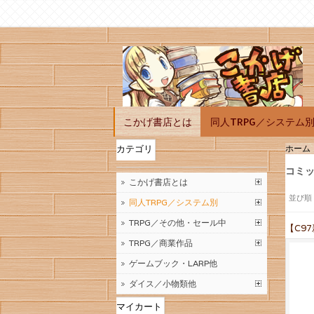
こかげ書店とは
同人TRPG／システム
ホーム
カテゴリ
コミッ
こかげ書店とは
並び順
同人TRPG／システム別
TRPG／その他・セール中
【C9
TRPG／商業作品
ゲームブック・LARP他
ダイス／小物類他
マイカート