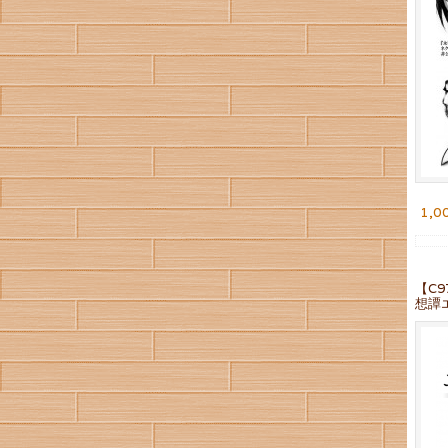
1,0
【C
想譚