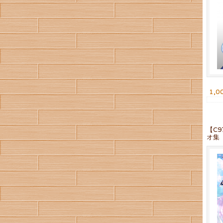
1,0
【C
オ集『E