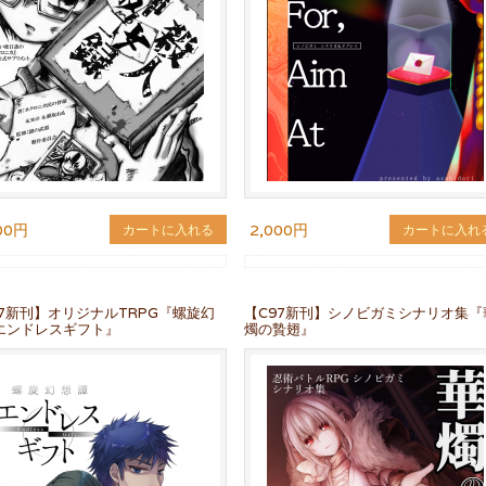
00円
2,000円
カートに入れる
カートに入れ
97新刊】オリジナルTRPG『螺旋幻
【C97新刊】シノビガミシナリオ集『
エンドレスギフト』
燭の贄翅』