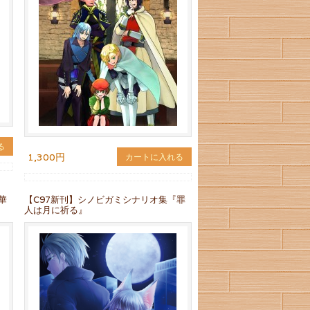
る
1,300円
カートに入れる
華
【C97新刊】シノビガミシナリオ集『罪
人は月に祈る』