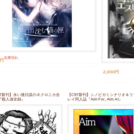
在庫切れ
0円
2,000円
97新刊】永い後日談のネクロニカ合
【C97新刊】シノビガミシナリオ＆リ
『殺人淑女録』
レイ同人誌『Aim For, Aim At』