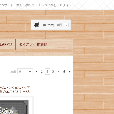
アカウント
欲しい物リスト
レジに進む
ログイン
(0 item) -
0円
ARP他
ダイス／小物類他
9
1
2
3
4
5
表示
ームパンク×スパイア
蒸壁のエスピオナージ』