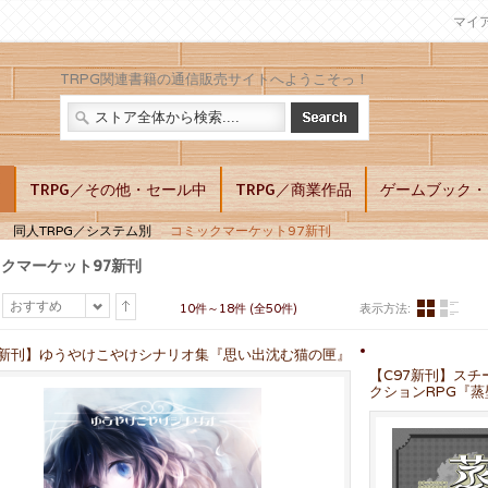
マイ
TRPG関連書籍の通信販売サイトへようこそっ！
別
TRPG／その他・セール中
TRPG／商業作品
ゲームブック・L
同人TRPG／システム別
コミックマーケット97新刊
クマーケット97新刊
おすすめ
10件～18件 (全50件)
表示方法:
7新刊】ゆうやけこやけシナリオ集『思い出沈む猫の匣』
【C97新刊】スチ
クションRPG『