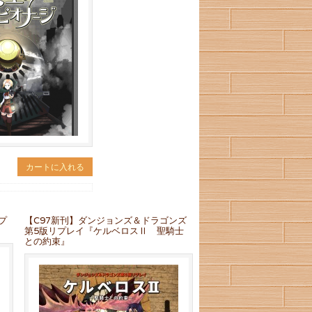
カートに入れる
プ
【C97新刊】ダンジョンズ＆ドラゴンズ
第5版リプレイ『ケルベロスⅡ 聖騎士
との約束』