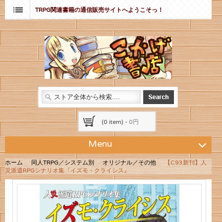
TRPG関連書籍の通信販売サイトへようこそっ！
(0 item) -
0円
Menu
ホーム
同人TRPG／システム別
オリジナル／その他
【C93新刊】人
災派遣RPGシナリオ集『イズモ・クライシス』