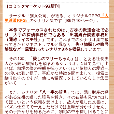
［コミックマーケット93新刊］
サークル「猫又公司」が送る、オリジナルTRPG
『人
災派遣RPG』
のシナリオ集です（B5判40ページ）。
本作でフォーカスされたのは、古株の派遣会社であ
り、大手の探偵事務所でもある「出雲総合調査事務所
（通称：イズモ社）」
です。これまでのシナリオ集で扱
ってきたビジネストラブルと異なり、
失せ物探しや暗号
解読など一風変わったシナリオ3本を収録
しています。
その1本、
「愛しのマリーちゃん」
は、とある社長夫
人から飼い猫探しを頼まれるシナリオ。1日で見付け出
せば、相場の倍の報酬を払うというほど依頼人の愛猫へ
の想いは強い様子。事細かな特徴を聞き出して、捜索に
繰り出すのですが、他にも猫探しをしているらしき集団
がいて……。
また、シナリオ
「八一字の暗号」
では、隠し財産の噂
がある先祖の遺した暗号を解き、その在処も見つけ出し
てほしいという依頼を受けます。故人が遺した文書は、
パズル仕立てで一見しただけでは意味が分かりません。
その手掛かりを得るために、別宅の中を探し回ることに