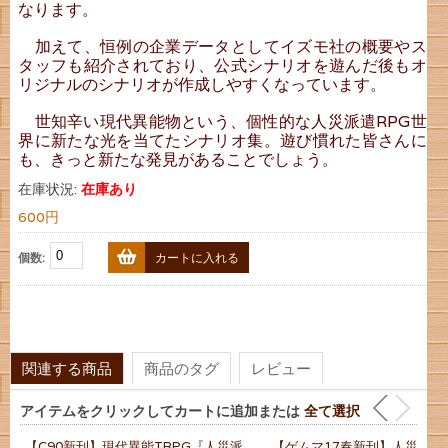
なります。
加えて、恒例の企業データとしてイズモ社の概要やス
タッフも紹介されており、公式シナリオを遊んだ後もオ
リジナルのシナリオが作成しやすくなっています。
世知辛い現代異能物という、個性的な人災派遣RPG世
界に新たな光を当てたシナリオ集。遊び慣れた皆さんに
も、きっと新たな発見があることでしょう。
在庫状況:
在庫あり
600円
個数:
カートに入れる
関連する商品
商品のタグ
レビュー
アイテムをクリックしてカートに追加または
全て選択
【C90新刊】現代異能TRPG『人災派
【ゲムマ17春新刊】人災派遣