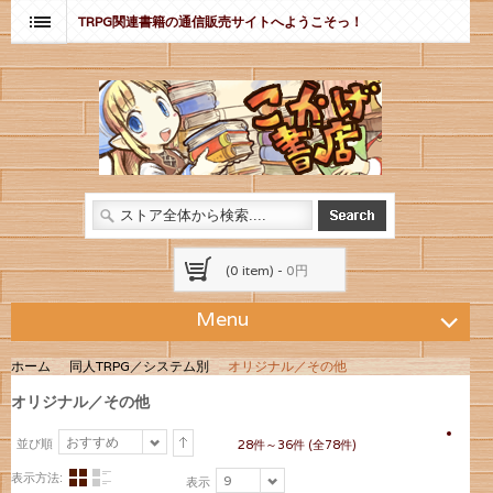
TRPG関連書籍の通信販売サイトへようこそっ！
(0 item) -
0円
Menu
ホーム
同人TRPG／システム別
オリジナル／その他
オリジナル／その他
おすすめ
並び順
28件～36件 (全78件)
表示方法:
9
表示