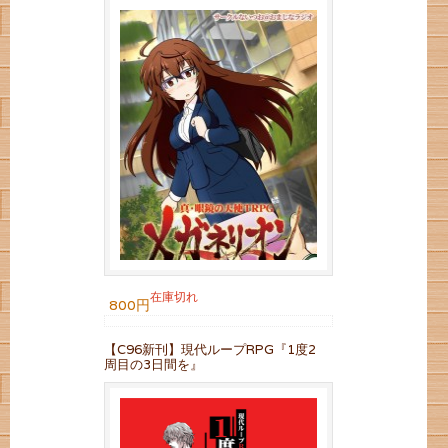
在庫切れ
800円
【C96新刊】現代ループRPG『1度2
周目の3日間を』