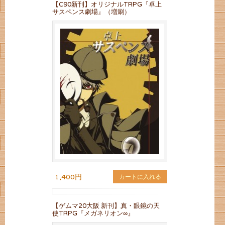
【C90新刊】オリジナルTRPG『卓上
サスペンス劇場』（増刷）
1,400円
カートに入れる
【ゲムマ20大阪 新刊】真・眼鏡の天
使TRPG『メガネリオン∞』