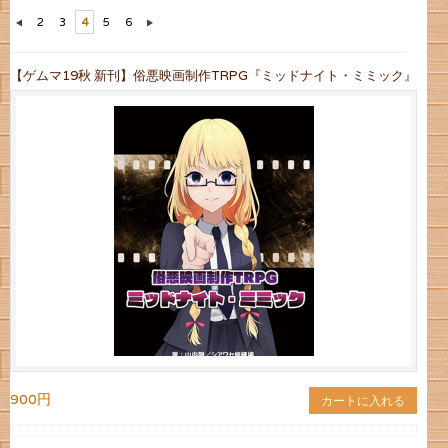
2
3
4
5
6
【ゲムマ19秋 新刊】俗悪映画制作TRPG『ミッドナイト・ミミック』
900円
カートに入れる