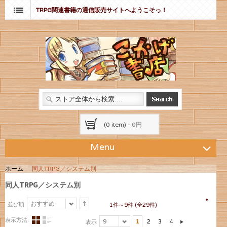
TRPG関連書籍の通信販売サイトへようこそっ！
(0 item) -
0円
Menu
ホーム
同人TRPG／システム別
同人TRPG／システム別
おすすめ
並び順
1件～9件 (全29件)
表示方法:
9
1
2
3
4
表示