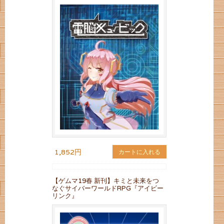
1,852円
カートに入れる
【ゲムマ19春 新刊】キミと未来をつ
なぐサイバーワールドRPG『アイビー
リンク』