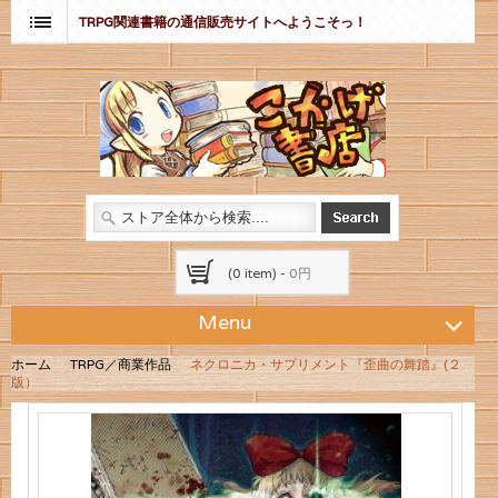
TRPG関連書籍の通信販売サイトへようこそっ！
(0 item) -
0円
Menu
ホーム
TRPG／商業作品
ネクロニカ・サプリメント『歪曲の舞踏』(２
版）