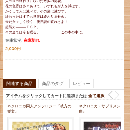
人の世の終わりに咲いた数多の徒花。
花の色香は多々ありて、いずれもが人を滅ぼす。
かくして人は滅べど、その業は滅びず。
終わったはずでも世界は終わりませぬ。
未だ女々しく続く、後日談の哀れさよ！
超能力―――ＥＳＰ。
その全ては今も眠る。 この本の中に。
在庫状況:
在庫切れ
2,000円
関連する商品
商品のタグ
レビュー
アイテムをクリックしてカートに追加または
全て選択
ネクロニカ同人アンソロジー『彼方の
ネクロニカ・サプリメント『
饗宴』
曲』