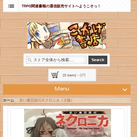
TRPG関連書籍の通信販売サイトへようこそっ！
(0 item) -
0円
Menu
ホーム
永い後日談のネクロニカ（２版）