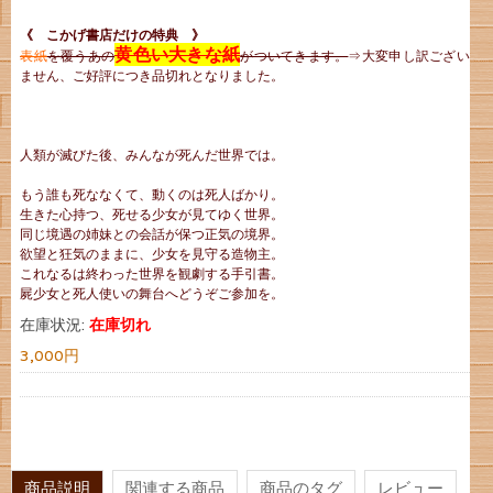
《 こかげ書店だけの特典 》
黄色い大きな紙
表紙
を覆うあの
がついてきます。
⇒大変申し訳ござい
ません、ご好評につき品切れとなりました。
人類が滅びた後、みんなが死んだ世界では。
もう誰も死ななくて、動くのは死人ばかり。
生きた心持つ、死せる少女が見てゆく世界。
同じ境遇の姉妹との会話が保つ正気の境界。
欲望と狂気のままに、少女を見守る造物主。
これなるは終わった世界を観劇する手引書。
屍少女と死人使いの舞台へどうぞご参加を。
在庫状況:
在庫切れ
3,000円
商品説明
関連する商品
商品のタグ
レビュー