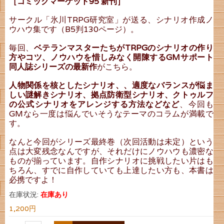
［コミックマーケット95 新刊］
サークル「氷川TRPG研究室」が送る、シナリオ作成ノ
ウハウ集です（B5判130ページ）。
毎回、
ベテランマスターたちがTRPGのシナリオの作り
方やコツ、ノウハウを惜しみなく開陳するGMサポート
同人誌シリーズの最新作
がこちら。
人物関係を核としたシナリオ、、適度なバランスが悩ま
しい謎解きシナリオ、拠点防衛型シナリオ、クトゥルフ
の公式シナリオをアレンジする方法などなど
、今回も
GMなら一度は悩んでいそうなテーマのコラムが満載で
す。
なんと今回がシリーズ最終巻（次回活動は未定）という
点は大変残念なんですが、それだけにノウハウも濃密な
ものが揃っています。自作シナリオに挑戦したい片はも
ちろん、すでに自作していても上達したい方も、本書は
必携ですよ！
在庫状況:
在庫あり
1,200円