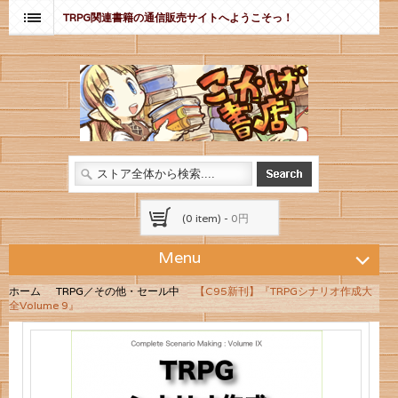
TRPG関連書籍の通信販売サイトへようこそっ！
(0 item) -
0円
Menu
ホーム
TRPG／その他・セール中
【C95新刊】『TRPGシナリオ作成大
全Volume 9』