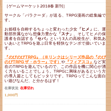
［ゲームマーケット2018春 新刊］
サークル「バラクーダ」が送る、TRPG漫画の総集編で
す。
お姫様を自称するちょっと変わった少女
「ヒメ」
に、運
動部所属ながら想像力豊かな
「スナ」
、そしてヒメの保
護者を自認する
「セバ」
という3人の高校生が、和気あ
いあいとTRPGを遊ぶ日常を軽快なテンポで描いていま
す。
『のびのびTRPG』（※リンクはシリーズ作品の『のび
のびTRPG ザ・ホラー』です）
や
『フィアスコ』
など実
在のTRPGを遊んでいるので、この作品を機に関心が湧
く方もいることでしょう。TRPGに興味があるという方
の導入篇としてもピッタリです。TRPGってこんな面白
い遊びなんだ、と分かるはず！
在庫状況:
在庫切れ
1,000円