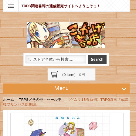
TRPG関連書籍の通信販売サイトへようこそっ！
(0 item) -
0円
Menu
ホーム
TRPG／その他・セール中
【ゲムマ18春新刊】TRPG漫画『放課
後プリンセス総集編』