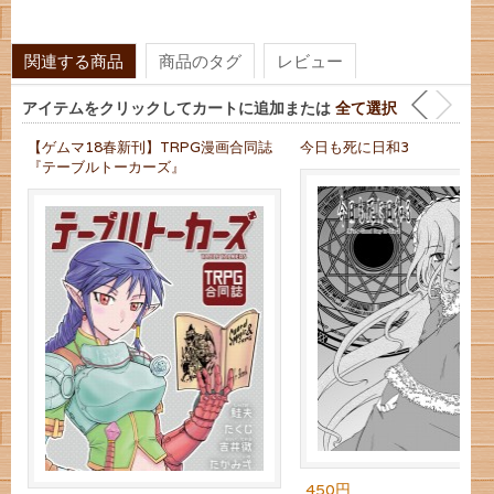
関連する商品
商品のタグ
レビュー
アイテムをクリックしてカートに追加または
全て選択
【ゲムマ18春新刊】TRPG漫画合同誌
今日も死に日和3
『テーブルトーカーズ』
450円