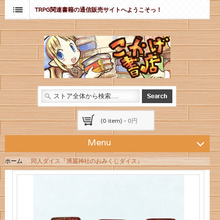
TRPG関連書籍の通信販売サイトへようこそっ！
(0 item) -
0円
Menu
ホーム
同人ダイス『博麗神社のおみくじダイス』