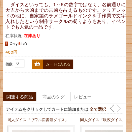
ダイスといっても、1～6の数字ではなく、名前通りに
大吉から大凶までの吉凶を占えるものです。クリアレッ
ドの地に、自家製のラメゴールドインクを手作業で文字
入れしたという制作サークルの凝りようもあり、イベン
トでも人気の一品です。
在庫状況:
在庫あり
Only
5
left
400円
個数:
カートに入れる
関連する商品
商品のタグ
レビュー
アイテムをクリックしてカートに追加または
全て選択
同人ダイス『ヴワル図書館ダイス』
同人ダイス『咲夜ダイス』