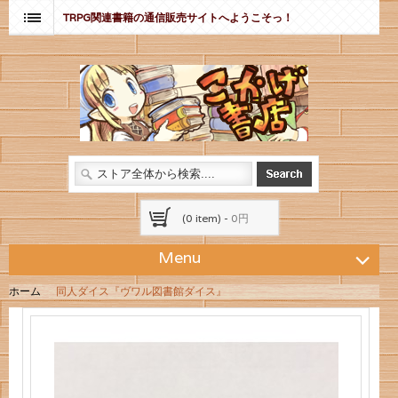
TRPG関連書籍の通信販売サイトへようこそっ！
(0 item) -
0円
Menu
ホーム
同人ダイス『ヴワル図書館ダイス』