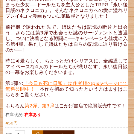
まった少女──ドールたちを主人公としたTRPG「永い後
日談のネクロニカ」。そんなネクロニカへの愛に溢れリ
プレイ4コマ漫画もついに第四弾となりました！
飛行機で誘われた先で、姉妹たちは記憶の断片と出会
う。さらには第3弾で出会った謎のサーヴァントと遭遇
し、ついに決着となる戦闘に──キャンペーンも佳境に入
る第4弾。果たして姉妹たちは自らの記憶に辿り着ける
のか──！
時に可愛らしく、ちょっとだけシリアスに、全編通して
マイペースな4人のドールたちが織りなす、永い後日談
の一幕をお楽しみくださいませ。
第1弾の
「今日も死に日和」は作者様のpixivページにて
無料公開中！
本作を初めて知ったという方はまずはこ
ちらをご覧ください。
もちろん
第2弾
、
第3弾
はこかげ書店で絶賛販売中です！
在庫状況:
在庫あり
450円