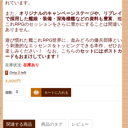
れています。
また、
オリジナルのキャンペーンステージや、リプレイ
で採用した艦娘・装備・深海棲艦などの資料も豊富
。艦
これRPGのセッションをさらに豊かにすることは間違い
ありません。
遊び慣れた艦これRPG世界に、血みどろの傭兵部隊とい
う刺激的なエッセンスをトッピングできる本作、ぜひお
楽しみください！ なお、こちらの
セットにはポストカ
ードもおまけしています！
在庫状況:
在庫あり
Only
2
left
3,000円
個数:
カートに入れる
関連する商品
商品のタグ
レビュー