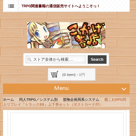
TRPG関連書籍の通信販売サイトへようこそっ！
(0 item) -
0円
Menu
ホーム
同人TRPG／システム別
冒険企画局系システム
艦これRPG同
人リプレイ『トラック88』上下巻セット（ポストカード付）