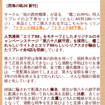
［西海の暁26 新刊］
サークル「暁の西村艦隊」が送る、『艦これRPG』同人
リプレイの上下巻セットです（ともにA5判180ペー
ジ）。単品としてご購入される方はこちらから（リン
ク：
『トラック88上巻』
／
『トラック88下巻』
）
人気漫画「エリア88」をモチーフとしたオリジナルのキ
ャンペーンステージ「第八十八鎮守府」を採用し、艦こ
れらしいライトさとエリア88らしいシリアスさが融合し
たリプレイ全4話を収録
しています。
第八十八鎮守府は海軍省の顔色を伺って、損耗率が高す
ぎて正規兵を投入できないような過酷な作戦ばかりを遂
行してきた異色の鎮守府。金で動く傭兵艦隊となった今
は、一度配属を認めてしまえば、莫大な金額を稼ぐか、
3年の任期を終えるまで出られない……そんな地獄の最前
線と化しています。
姉妹に騙されて配属された
榛名
、彼女が第八十八鎮守府
に配属されると聞いて自ら転属を志願した
比叡
、古くか
ら鎮守府で生き延びてきた
古鷹
など5人の艦娘が主人公
となって、過酷な戦争を生き延びようと足掻く姿が描か