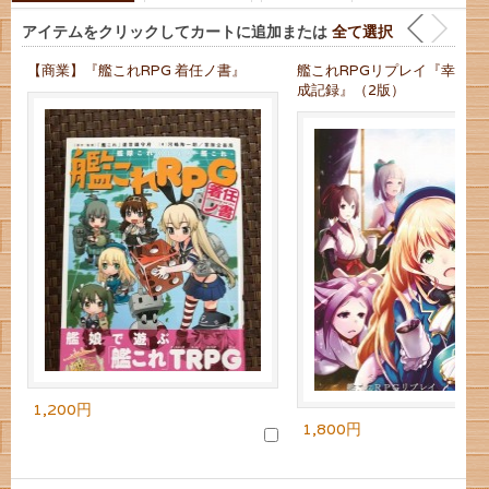
アイテムをクリックしてカートに追加または
全て選択
【商業】『艦これRPG 着任ノ書』
艦これRPGリプレイ『幸せ泊
成記録』（2版）
1,200円
1,800円