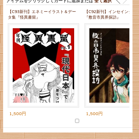
アイテムをクリックしてカートに追加または
全て選択
【C93新刊】エネミーイラスト＆デー
【C92新刊】インセインシナ
タ集『怪異書留』
『敷音市異界探訪』
1,500円
1,500円