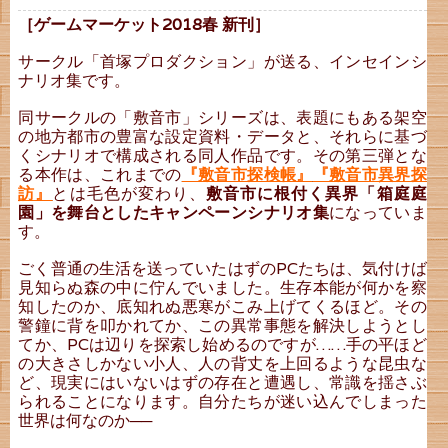
［ゲームマーケット2018春 新刊］
サークル「首塚プロダクション」が送る、インセインシ
ナリオ集です。
同サークルの「敷音市」シリーズは、表題にもある架空
の地方都市の豊富な設定資料・データと、それらに基づ
くシナリオで構成される同人作品です。その第三弾とな
る本作は、これまでの
『敷音市探検帳』
『敷音市異界探
訪』
とは毛色が変わり、
敷音市に根付く異界「箱庭庭
園」を舞台としたキャンペーンシナリオ集
になっていま
す。
ごく普通の生活を送っていたはずのPCたちは、気付けば
見知らぬ森の中に佇んでいました。生存本能が何かを察
知したのか、底知れぬ悪寒がこみ上げてくるほど。その
警鐘に背を叩かれてか、この異常事態を解決しようとし
てか、PCは辺りを探索し始めるのですが……手の平ほど
の大きさしかない小人、人の背丈を上回るような昆虫な
ど、現実にはいないはずの存在と遭遇し、常識を揺さぶ
られることになります。自分たちが迷い込んでしまった
世界は何なのか──