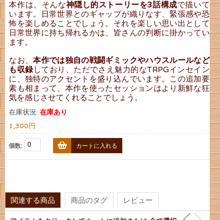
本作は、そんな
神隠し的ストーリーを3話構成
で描いて
います。日常世界とのギャップが織りなす、緊張感や恐
怖を楽しめることでしょう。それを楽しい思い出として
日常世界に持ち帰れるかは、皆さんの判断に掛かってい
ます。
なお、
本作では独自の戦闘ギミックやハウスルールなど
も収録
しており、ただでさえ魅力的なTRPGインセイン
に、独特のアクセントを盛り込んでいます。この追加要
素も相まって、本作を使ったセッションはより新鮮な狂
気を感じさせてくれることでしょう。
在庫状況:
在庫あり
1,300円
個数:
カートに入れる
関連する商品
商品のタグ
レビュー