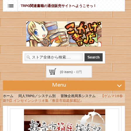
TRPG関連書籍の通信販売サイトへようこそっ！
(0 item) -
0円
Menu
ホーム
同人TRPG／システム別
冒険企画局系システム
【ゲムマ18春
新刊】インセインシナリオ集『敷音市箱庭探索記』