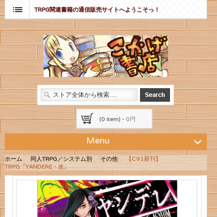
TRPG関連書籍の通信販売サイトへようこそっ！
(0 item) -
0円
Menu
ホーム
同人TRPG／システム別
その他
【C91新刊】
TRPG『YANDERE・改』