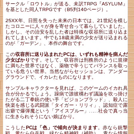
サークル「ロウトル」が送る、未訳TRPG『ASYLUM』
を基とした同人TRPGです（B5判140ページ）。
25XX年、日照を失った未来の日本では、21世紀を模し
たコロニーに人々が身を寄せ合って暮らしていました。
しかし、その治安を乱した者は特殊な収容所に送り込ま
れてしまいます。中でも18歳未満の少女が送り込まれる
のが「ガーデン」、本作の舞台です。
この
収容所に送り込まれたPCは、いずれも精神を病んだ
少女ばかり
です。そして、収容所は刑務所のように規律
に満ちた世界ではなく、薬物で辛うじてバランスを取っ
ている危うい世界。当然ながらセッションは、アンダー
グラウンドで、イカレたものになります。
サンプルキャラクターを見れば、このゲームのイカれ具
合が分かるでしょう。躁病で誰彼構わず議論を吹っ掛け
たがる二丁拳銃の使い手「ピジョンブラッド」、殺人に
快楽を感じる武闘派「タイガー・リリィ」、認知症で露
出癖で爆弾魔という「アイスブルー」……社会で真っ当
に生きられそうにない娘ばかり。
こうした
PCは「色」で傾向が決まります
。赤なら銃撃
戦、黄なら白兵戦、緑なら精神戦（補助）、青なら情報