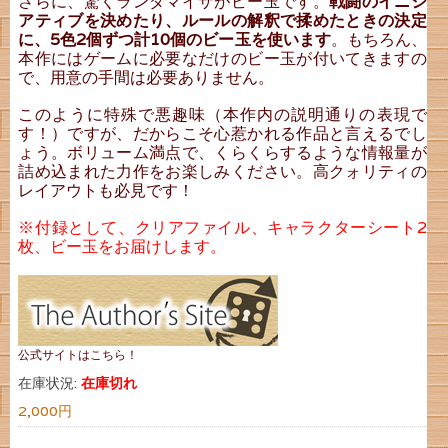
さらに、驚くランダマイザがビー玉です。
戦闘のイニシ
アティブを決めたり、ルールの解釈で揉めたときの決定
に、5色2個ずつ計10個のビー玉を使います
。もちろん、
本作にはゲームに必要なだけのビー玉が付いてきますの
で、用意の手間は必要ありません。
このように特殊で悪趣味（本作内の説明通りの表現で
す！）ですが、だからこそ心惹かれる作品と言えるでし
ょう。ボリューム満点で、くらくらするような情報量が
詰め込まれた力作をお楽しみください。高クォリティの
レイアウトも必見です！
※付録として、クリアファイル、キャラクターシート2
枚、ビー玉をお届けします。
公式サイトはこちら！
在庫状況:
在庫切れ
2,000円