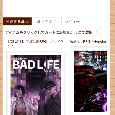
関連する商品
商品のタグ
レビュー
アイテムをクリックしてカートに追加または
全て選択
【C91新刊】犯罪活劇RPG『バッドラ
魔法少女RPG『Hopeless Ma
イフ』