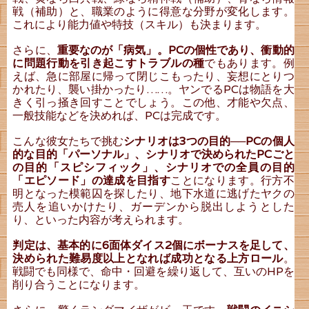
戦（補助）と、職業のように得意な分野が変化します。
これにより能力値や特技（スキル）も決まります。
さらに、
重要なのが「病気」。PCの個性であり、衝動的
に問題行動を引き起こすトラブルの種
でもあります。例
えば、急に部屋に帰って閉じこもったり、妄想にとりつ
かれたり、襲い掛かったり……。ヤンでるPCは物語を大
きく引っ掻き回すことでしょう。この他、才能や欠点、
一般技能などを決めれば、PCは完成です。
こんな彼女たちで挑む
シナリオは3つの目的──PCの個人
的な目的「パーソナル」、シナリオで決められたPCごと
の目的「スピシフィック」、シナリオでの全員の目的
「エピソード」の達成を目指す
ことになります。行方不
明となった模範囚を探したり、地下水道に逃げたヤクの
売人を追いかけたり、ガーデンから脱出しようとした
り、といった内容が考えられます。
判定は、基本的に6面体ダイス2個にボーナスを足して、
決められた難易度以上となれば成功となる上方ロール
。
戦闘でも同様で、命中・回避を繰り返して、互いのHPを
削り合うことになります。