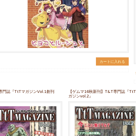
カートに入れる
専門誌『TtTマガジンVol.1創刊
【ゲムマ16秋新刊】T&T専門誌『Tt
ガジンvol.2』