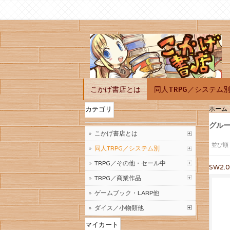
こかげ書店とは
同人TRPG／システム
ホーム
カテゴリ
グルー
こかげ書店とは
並び順
同人TRPG／システム別
TRPG／その他・セール中
SW2
TRPG／商業作品
ゲームブック・LARP他
ダイス／小物類他
マイカート