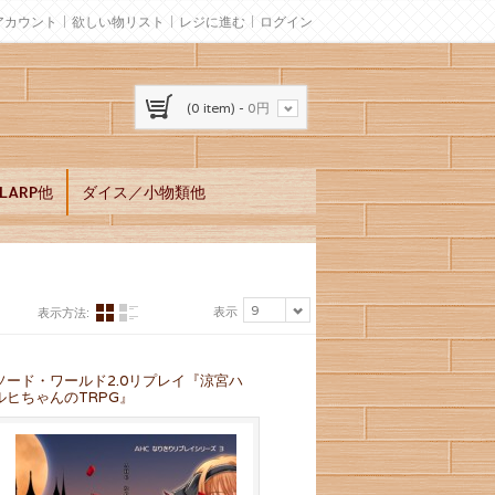
アカウント
欲しい物リスト
レジに進む
ログイン
(0 item) -
0円
ARP他
ダイス／小物類他
9
表示
表示方法:
ソード・ワールド2.0リプレイ『涼宮ハ
ルヒちゃんのTRPG』