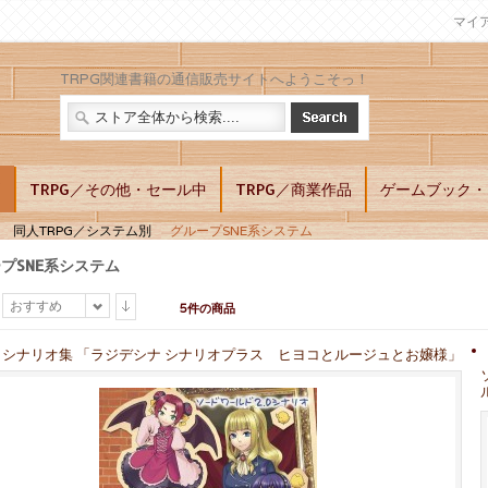
マイ
TRPG関連書籍の通信販売サイトへようこそっ！
別
TRPG／その他・セール中
TRPG／商業作品
ゲームブック・L
同人TRPG／システム別
グループSNE系システム
プSNE系システム
おすすめ
5件の商品
.0 シナリオ集 「ラジデシナ シナリオプラス ヒヨコとルージュとお嬢様」