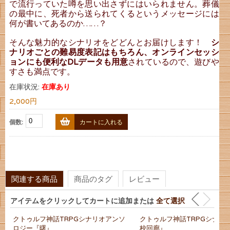
で流行っていた噂を思い出さずにはいられません。葬儀
の最中に、死者から送られてくるというメッセージには
何が書いてあるのか……？
そんな魅力的なシナリオをどどんとお届けします！
シ
ナリオごとの難易度表記はもちろん、オンラインセッシ
ョンにも便利なDLデータも用意
されているので、遊びや
すさも満点です。
在庫状況:
在庫あり
2,000円
個数:
カートに入れる
関連する商品
商品のタグ
レビュー
アイテムをクリックしてカートに追加または
全て選択
クトゥルフ神話TRPGシナリオアンソ
クトゥルフ神話TRPGシナリ
ロジー『曙』
校回廊』