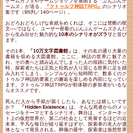
ゲームカフェやゲームショップを展開する「ぶんぶんゲ
ームズ」が送る、
『クトゥルフ神話TRPG』
のシナリオ
集です（B5判／140ページ）。
おどろおどろしげな表紙をめくれば、そこには禁断の呪
文──ではなく、ユーザー密着のぶんぶんゲームズさんだ
から生み出せた魅力的な
10本のシナリオがズラリ
と並び
ます。
その1本、
「10万文字図書館」
は、その名の通り大量の
書籍を収める大図書館。ここに、神話の世界に魅了さ
れ、その奥へと踏み込んでしまった人の痕跡に気付いた
時、探索者たちは正気と狂気が入り混じる世界に足を踏
み入れてしまう。シンプルながら短時間で、数多くのク
トゥルフ神話的要素との邂逅を楽しめる内容になってい
ます。クトゥルフ神話TRPGが初体験の参加者がいるな
らオススメです。
死んだ人から手紙が届くしたら、あなたは嬉しいです
か？
「Hidden Existence」
は、そんな死者からのメッ
セージをテーマとするシナリオ。舞台は、インターネッ
ト上の仮想世界が、第二の社会として発展するほどの近
未来。平凡な毎日が繰り返すはずが、探索者の友人が遺
体となって発見される。葬儀の最中、探索者は仮想世界