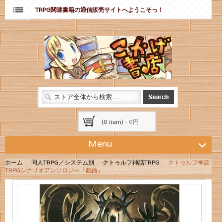
TRPG関連書籍の通信販売サイトへようこそっ！
(0 item) -
0円
Menu
ホーム
同人TRPG／システム別
クトゥルフ神話TRPG
クトゥルフ神話
TRPGシナリオアンソロジー『戯曲』