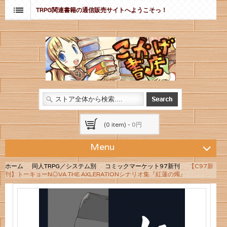
TRPG関連書籍の通信販売サイトへようこそっ！
(0 item) -
0円
Menu
ホーム
同人TRPG／システム別
コミックマーケット97新刊
【C97新
刊】トーキョーN◎VA THE AXLERATIONシナリオ集『紅蓮の燭』