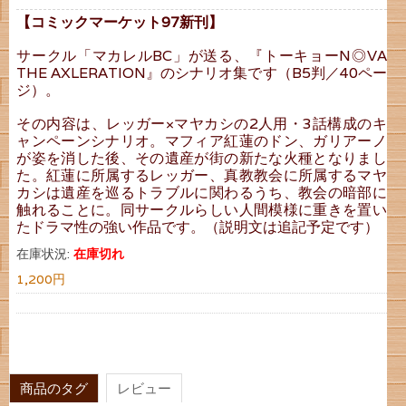
【コミックマーケット97新刊】
サークル「マカレルBC」が送る、『トーキョーN◎VA
THE AXLERATION』のシナリオ集です（B5判／40ペー
ジ）。
その内容は、レッガー×マヤカシの2人用・3話構成のキ
ャンペーンシナリオ。マフィア紅蓮のドン、ガリアーノ
が姿を消した後、その遺産が街の新たな火種となりまし
た。紅蓮に所属するレッガー、真教教会に所属するマヤ
カシは遺産を巡るトラブルに関わるうち、教会の暗部に
触れることに。同サークルらしい人間模様に重きを置い
たドラマ性の強い作品です。（説明文は追記予定です）
在庫状況:
在庫切れ
1,200円
商品のタグ
レビュー