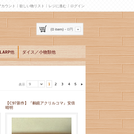
アカウント
欲しい物リスト
レジに進む
ログイン
(0 item) -
0円
ARP他
ダイス／小物類他
9
1
2
3
4
5
表示
【C97新作】『鵺鏡アクリルコマ』安倍
晴明