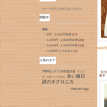
カートの中には何もありません。
閲覧中
価格
0円
-
1,000円
未満
(17)
1,000円
-
2,000円
未満
(22)
2,000円
-
3,000円
未満
(10)
600円
7,000円
とそれ以上
(1)
人気のタグ
TRPGシナリオ作成大全
インコ
【C
永い後日
業平
グ・ラボ
シノビガミ
談のネクロニカ
View All Tags