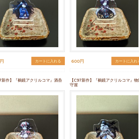
0円
600円
カートに入れる
カートに入れ
97新作】『鵺鏡アクリルコマ』酒呑
【C97新作】『鵺鏡アクリルコマ』物
守屋