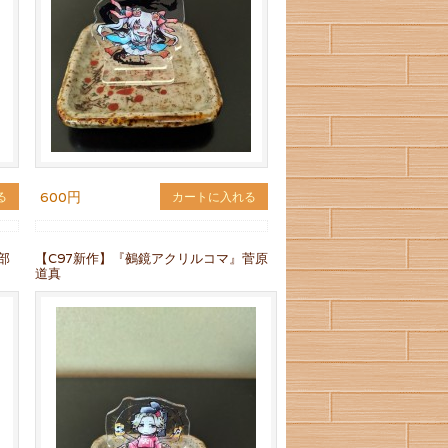
600円
る
カートに入れる
部
【C97新作】『鵺鏡アクリルコマ』菅原
道真