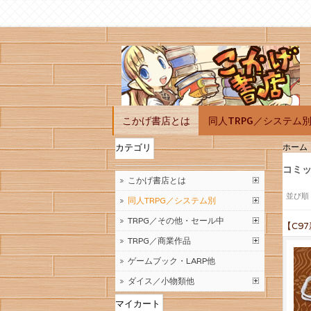
こかげ書店とは
同人TRPG／システム
ホーム
カテゴリ
コミッ
こかげ書店とは
並び順
同人TRPG／システム別
TRPG／その他・セール中
【C9
TRPG／商業作品
ゲームブック・LARP他
ダイス／小物類他
マイカート