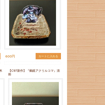
600円
カートに入れる
木
【C97新作】『鵺鏡アクリルコマ』清
姫