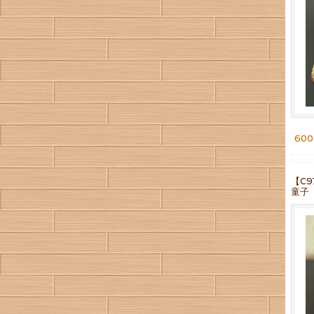
60
【C
童子