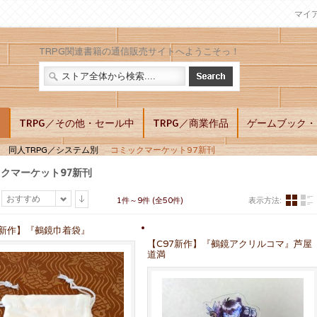
マイ
TRPG関連書籍の通信販売サイトへようこそっ！
別
TRPG／その他・セール中
TRPG／商業作品
ゲームブック・L
同人TRPG／システム別
コミックマーケット97新刊
クマーケット97新刊
おすすめ
1件～9件 (全50件)
表示方法:
7新作】『鵺鏡巾着袋』
【C97新作】『鵺鏡アクリルコマ』芦屋
道満