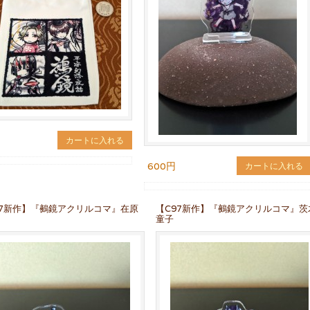
カートに入れる
600円
カートに入れる
97新作】『鵺鏡アクリルコマ』在原
【C97新作】『鵺鏡アクリルコマ』茨
童子